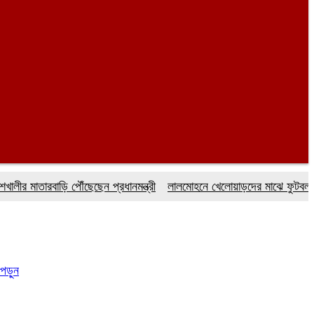
তারবাড়ি পৌঁছেছেন প্রধানমন্ত্রী
লালমোহনে খেলোয়াড়দের মাঝে ফুটবল বিতরণ
পড়ুন