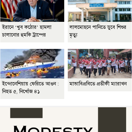
ইরানে ‘খুব কঠোর’ হামলা
লালমোহনে পানিতে ডুবে শিশুর
চালানোর হুমকি ট্রাম্পের
মৃত্যু
ইন্দোনেশিয়ায় ফেরিতে আগুন :
মাভাবিপ্রবিতে প্রতীকী ম্যারাথন ‎
নিহত ৫, নিখোঁজ ৪১