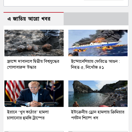
এ জাতিয় আরো খবর
ফ্রান্সে দাবানলে দ্বিতীয় বিশ্বযুদ্ধের
ইন্দোনেশিয়ায় ফেরিতে আগুন :
গোলাবারুদ উদ্ধার
নিহত ৫, নিখোঁজ ৪১
ইরানে ‘খুব কঠোর’ হামলা
ইউক্রেনীয় ড্রোন হামলায় ক্রিমিয়ার
চালানোর হুমকি ট্রাম্পের
পর্যটন শিল্পে ধস