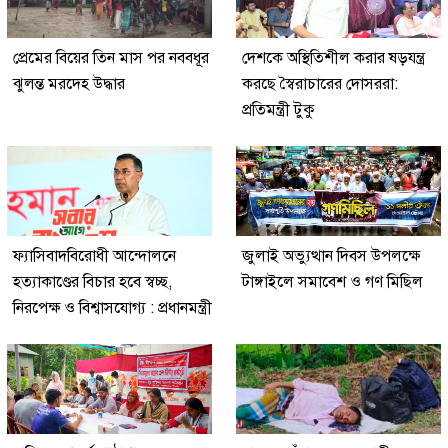
প্রেমের বিয়ের তিন মাস পর নববধূর
দেশকে অস্থিতিশীল করার ষড়যন্ত্র
ঝুলন্ত মরদেহ উদ্ধার
করছে স্বৈরাচারের দোসররা:
প্রতিমন্ত্রী টুকু
ফ্যাসিবাদবিরোধী আন্দোলনে
জুলাই অভ্যুত্থান দিবস উপলক্ষে
হত্যাকাণ্ডের বিচার হবে স্বচ্ছ,
টাঙ্গাইলে সমাবেশ ও গণ মিছিল
নিরপেক্ষ ও বিশ্বাসযোগ্য : প্রধানমন্ত্রী