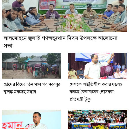
লালমোহনে জুলাই গণঅভ্যুত্থান দিবস উপলক্ষে আলোচনা
সভা
প্রেমের বিয়ের তিন মাস পর নববধূর
দেশকে অস্থিতিশীল করার ষড়যন্ত্র
ঝুলন্ত মরদেহ উদ্ধার
করছে স্বৈরাচারের দোসররা:
প্রতিমন্ত্রী টুকু