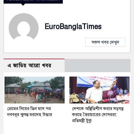
EuroBanglaTimes
সকল খবর দেখুন
এ জাতিয় আরো খবর
প্রেমের বিয়ের তিন মাস পর
দেশকে অস্থিতিশীল করার ষড়যন্ত্র
নববধূর ঝুলন্ত মরদেহ উদ্ধার
করছে স্বৈরাচারের দোসররা:
প্রতিমন্ত্রী টুকু