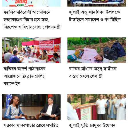
ফ্যাসিবাদবিরোধী আন্দোলনে
জুলাই অভ্যুত্থান দিবস উপলক্ষে
হত্যাকাণ্ডের বিচার হবে স্বচ্ছ,
টাঙ্গাইলে সমাবেশ ও গণ মিছিল
নিরপেক্ষ ও বিশ্বাসযোগ্য : প্রধানমন্ত্রী
বাতিঘর আদর্শ পাঠাগারের
রাতের আঁধারে অসুস্থ স্বামীকে
আয়োজনে ফ্রি ব্লাড গ্রুপিং
রাস্তায় ফেলে গেল স্ত্রী
ক্যাম্পেইন
সরকার মানবপাচার রোধে সমন্বিত
জুলাই স্মৃতি জাদুঘর উদ্বোধন