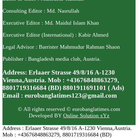
Consulting Editor : Md. Nasrullah
Executive Editor : Md. Maidul Islam Khan
Executive Editor (International) : Kabir Ahmed
Legal Advisor : Barrister Mahmudur Rahman Shaon
Publisher : Bangladesh media club, Austria.
Address: Erlaaer Strasse 49/8/16 A-1230
Vienna,Austria. Mob : +43676848863279,
8801719316684 (BD) 8801911691101 ( Ads)
Email : eurobanglatimes123@gmail.com
© All rights reserved © eurobanglatimes.com
Developed BY
Online Solution xYz
Address : Erlaaer Strasse 49/8/16 A-1230 Vienna,Austria.
Mob : +43676848863279, 8801719316684 (BD)