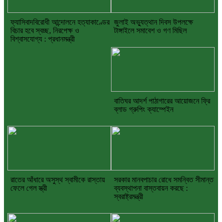
ফ্যাসিবাদবিরোধী আন্দোলনে হত্যাকাণ্ডের
জুলাই অভ্যুত্থান দিবস উপলক্ষে
বিচার হবে স্বচ্ছ, নিরপেক্ষ ও
টাঙ্গাইলে সমাবেশ ও গণ মিছিল
বিশ্বাসযোগ্য : প্রধানমন্ত্রী
বাতিঘর আদর্শ পাঠাগারের আয়োজনে ফ্রি
ব্লাড গ্রুপিং ক্যাম্পেইন
রাতের আঁধারে অসুস্থ স্বামীকে রাস্তায়
সরকার মানবপাচার রোধে সমন্বিত সীমান্ত
ফেলে গেল স্ত্রী
ব্যবস্থাপনা বাস্তবায়ন করছে :
স্বরাষ্ট্রমন্ত্রী