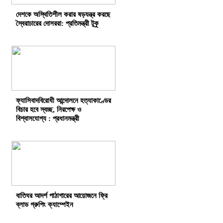
দেশকে অস্থিতিশীল করার ষড়যন্ত্র করছে
স্বৈরাচারের দোসররা: প্রতিমন্ত্রী টুকু
ফ্যাসিবাদবিরোধী আন্দোলনে হত্যাকাণ্ডের
বিচার হবে স্বচ্ছ, নিরপেক্ষ ও
বিশ্বাসযোগ্য : প্রধানমন্ত্রী
বাতিঘর আদর্শ পাঠাগারের আয়োজনে ফ্রি
ব্লাড গ্রুপিং ক্যাম্পেইন