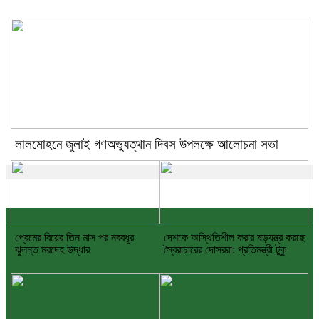
লালমোহনে জুলাই গণঅভ্যুত্থান দিবস উপলক্ষে আলোচনা সভা
প্রেমের বিয়ের তিন মাস পর নববধূর
দেশকে অস্থিতিশীল করার ষড়যন্ত্র করছে
ঝুলন্ত মরদেহ উদ্ধার
স্বৈরাচারের দোসররা: প্রতিমন্ত্রী টুকু