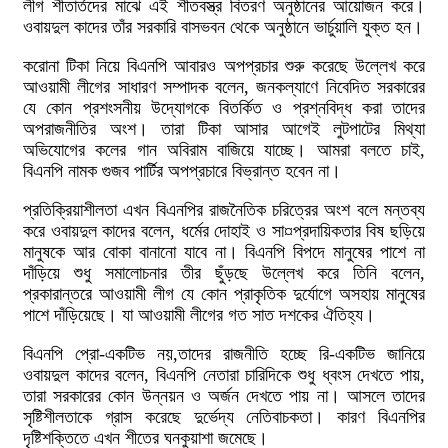
লীগ শীতার্তদের মাঝে এই শীতবস্ত্র বিতরণ অনুষ্ঠানের আয়োজন করে।
ওবায়দুল কাদের তাঁর সরকারি বাসভবন থেকে অনুষ্ঠানে ভার্চুয়ালি যুক্ত হন।
করোনা টিকা নিয়ে বিএনপি আবারও অপপ্রচার শুরু করেছে উল্লেখ করে
আওয়ামী লীগের সাধারণ সম্পাদক বলেন, জনকল্যাণে নিবেদিত সরকারের
যে কোন প্রশংসনীয় উদ্যোগকে বিতর্কিত ও প্রশ্নবিদ্ধ করা তাদের
অপরাজনীতির অংশ। তারা টিকা আসার আগেই লুটপাটের মিথ্যা
অভিযোগের কলের গান অবিরাম বাজিয়ে যাচ্ছে। আমরা বলতে চাই,
বিএনপি নামক গুজব পার্টির অপপ্রচারে বিভ্রান্ত হবেন না।
প্রতিক্রিয়াশীলতা এখন বিএনপির রাজনৈতিক চরিত্রের অংশ বলে মন্তব্য
করে ওবায়দুল কাদের বলেন, ধর্মের দোহাই ও সা¤প্রদায়িকতার বিষ ছড়িয়ে
মানুষকে আর বোকা বানানো যাবে না। বিএনপি বিপদে মানুষের পাশে না
দাঁড়িয়ে শুধু সমালোচনার তীর ছুঁড়ছে উল্লেখ করে তিনি বলেন,
প্রকারান্তরে আওয়ামী লীগ যে কোন প্রাকৃতিক দুর্যোগে অসহায় মানুষের
পাশে দাঁড়িয়েছে। যা আওয়ামী লীগের গত সাত দশকের ঐতিহ্য।
বিএনপি প্রো-একটিভ নয়,তাদের রাজনীতি হচ্ছে রি-একটিভ জানিয়ে
ওবায়দুল কাদের বলেন, বিএনপি নেতারা চারিদিকে শুধু ধ্বংস দেখতে পায়,
তারা সরকারের কোন উন্নয়ন ও অর্জন দেখতে পায় না। আসলে তাদের
সৃষ্টিশীলতাকে গ্রাস করেছে দুর্ভেদ্য নেতিবাচকতা। কারণ বিএনপির
দৃষ্টিশক্তিতে এখন শীতের ঘনকুয়াশা জমেছে।