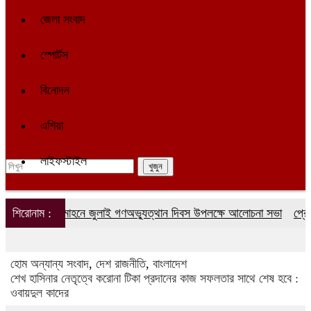
জেলা সংবাদ
স্পোর্টস
বিনোদন
এশিয়া
লাইফস্টাইল
শিরোনাম :
লালমোহনে জুলাই গণঅভ্যুত্থান দিবস উপলক্ষে আলোচনা সভা
প্রেমের ব
হোম
অন্যান্য সংবাদ
,
দেশ রাজনীতি
,
বাংলাদেশ
শেখ হাসিনার নেতৃত্বে করোনা টিকা প্রদানের কাজ সফলতার সাথে শেষ হবে :
ওবায়দুল কাদের