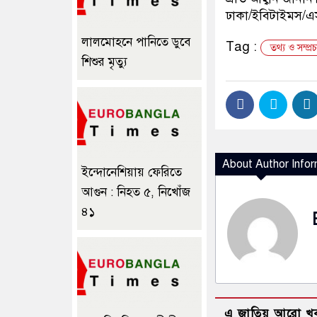
ঢাকা/ইবিটাইমস/
লালমোহনে পানিতে ডুবে
Tag :
তথ্য ও সম্প্রচা
শিশুর মৃত্যু
About Author Infor
ইন্দোনেশিয়ায় ফেরিতে
আগুন : নিহত ৫, নিখোঁজ
৪১
এ জাতিয় আরো খ