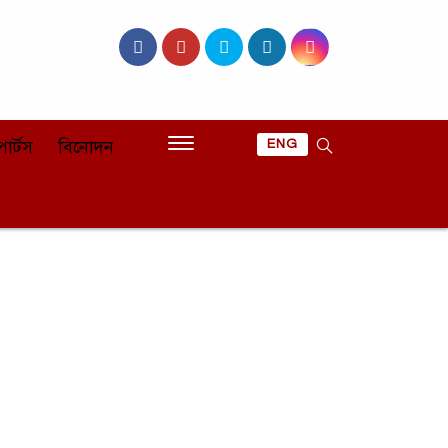
োর্টস
বিনোদন
ENG