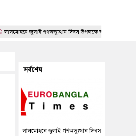
হনে জুলাই গণঅভ্যুত্থান দিবস উপলক্ষে আলোচনা সভা
প্রেম
সর্বশেষ
লালমোহনে জুলাই গণঅভ্যুত্থান দিবস