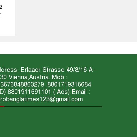
্ত
ন
dress: Erlaaer Strasse 49/8/16 A-
30 Vienna,Austria. Mob :
3676848863279, 8801719316684
D) 8801911691101 ( Ads) Email :
robanglatimes123@gmail.com