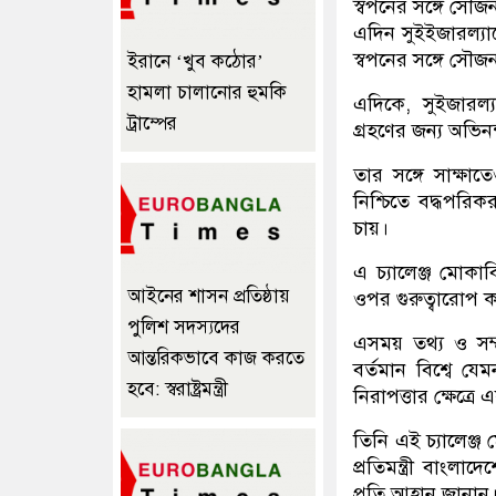
স্বপনের সঙ্গে সৌজ
এদিন সুইইজারল্যান্ড
স্বপনের সঙ্গে সৌজ
ইরানে ‘খুব কঠোর’
হামলা চালানোর হুমকি
এদিকে, সুইজারল্যান
ট্রাম্পের
গ্রহণের জন্য অভিন
তার সঙ্গে সাক্ষাত
নিশ্চিতে বদ্ধপরি
চায়।
এ চ্যালেঞ্জ মোকা
আইনের শাসন প্রতিষ্ঠায়
ওপর গুরুত্বারোপ 
পুলিশ সদস্যদের
এসময় তথ্য ও সম্প্
আন্তরিকভাবে কাজ করতে
বর্তমান বিশ্বে য
হবে: স্বরাষ্ট্রমন্ত্রী
নিরাপত্তার ক্ষেত্রে
তিনি এই চ্যালেঞ্
প্রতিমন্ত্রী বাংলাদ
প্রতি আহ্বান জানান