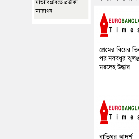
মাভাবিপ্রবিতে প্রতীকী
ম্যারাথন ‎
প্রেমের বিয়ের ত
পর নববধূর ঝুলন্
মরদেহ উদ্ধার
বাতিঘর আদর্শ