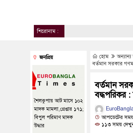
শিরোনাম :
হোম
অন্যান্
জনপ্রিয়
বর্তমান সরকার গণমাধ
বর্তমান সরক
বদ্ধপরিকর : তথ
শৈলকুপায় আট মাসে ১০২
EuroBangl
মাদক মামলা,গ্রেপ্তার ১৭১;
আপডেটের সময় ০
বিপুল পরিমাণ মাদক
১১৩ সময় দেখু
উদ্ধার