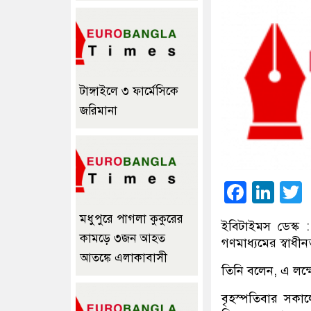
টাঙ্গাইলে ৩ ফার্মেসিকে
জরিমানা
Faceb
Lin
মধুপুরে পাগলা কুকুরের
ইবিটাইমস ডেস্ক : 
কামড়ে ৩জন আহত
গণমাধ্যমের স্বাধী
আতঙ্কে এলাকাবাসী
তিনি বলেন, এ লক্
বৃহস্পতিবার সকালে