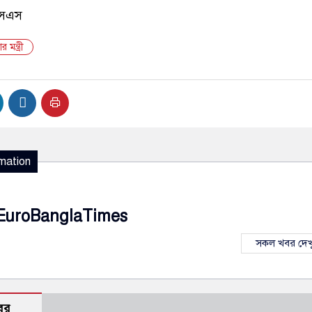
এসএস
র মন্ত্রী
mation
EuroBanglaTimes
সকল খবর দেখ
বর