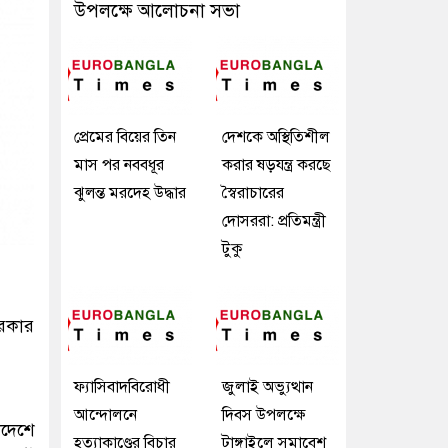
উপলক্ষে আলোচনা সভা
প্রেমের বিয়ের তিন
দেশকে অস্থিতিশীল
মাস পর নববধূর
করার ষড়যন্ত্র করছে
ঝুলন্ত মরদেহ উদ্ধার
স্বৈরাচারের
দোসররা: প্রতিমন্ত্রী
টুকু
সরকার
ফ্যাসিবাদবিরোধী
জুলাই অভ্যুত্থান
আন্দোলনে
দিবস উপলক্ষে
াদেশে
হত্যাকাণ্ডের বিচার
টাঙ্গাইলে সমাবেশ