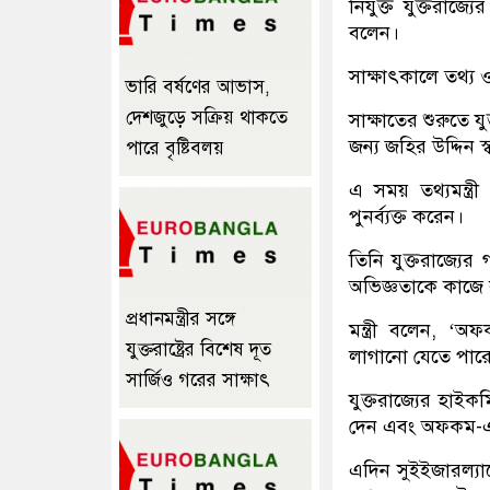
নিযুক্ত যুক্তরাজ
বলেন।
সাক্ষাৎকালে তথ্য ও 
ভারি বর্ষণের আভাস,
দেশজুড়ে সক্রিয় থাকতে
সাক্ষাতের শুরুতে যু
জন্য জহির উদ্দিন 
পারে বৃষ্টিবলয়
এ সময় তথ্যমন্ত্র
পুনর্ব্যক্ত করেন।
তিনি যুক্তরাজ্যে
অভিজ্ঞতাকে কাজে 
প্রধানমন্ত্রীর সঙ্গে
মন্ত্রী বলেন, ‘
যুক্তরাষ্ট্রের বিশেষ দূত
লাগানো যেতে পারে
সার্জিও গরের সাক্ষাৎ
যুক্তরাজ্যের হাইক
দেন এবং অফকম-এর স
এদিন সুইইজারল্যান্ড