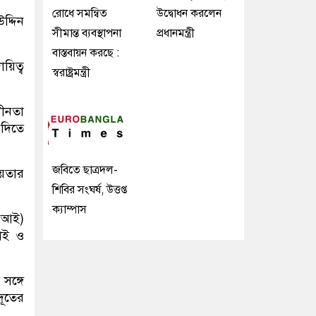
রোধে সমন্বিত
উদ্বোধন করলেন
উদ্দিন
সীমান্ত ব্যবস্থাপনা
প্রধানমন্ত্রী
বাস্তবায়ন করছে :
য়িত্ব
স্বরাষ্ট্রমন্ত্রী
ধীনতা
 দিতে
জবিতে ছাত্রদল-
ায়তার
শিবির সংঘর্ষ, উত্তপ্ত
ক্যাম্পাস
(এআই)
চাই ও
সঙ্গে
রদূতের