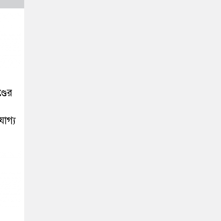
্ডের
যোগ্য