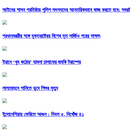
আইনের শাসন প্রতিষ্ঠায় পুলিশ সদস্যদের আন্তরিকভাবে কাজ করতে হবে: স্বরাষ্ট্র
প্রধানমন্ত্রীর সঙ্গে যুক্তরাষ্ট্রের বিশেষ দূত সার্জিও গরের সাক্ষাৎ
ইরানে ‘খুব কঠোর’ হামলা চালানোর হুমকি ট্রাম্পের
লালমোহনে পানিতে ডুবে শিশুর মৃত্যু
ইন্দোনেশিয়ায় ফেরিতে আগুন : নিহত ৫, নিখোঁজ ৪১