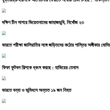
দক্ষিণ চীন সাগরে ভিয়েতনামের জাহাজডুবি, নিখোঁজ ২৩
ভারতে পরীক্ষা জালিয়াতির সঙ্গে জড়িতদের কঠোর শাস্তির অঙ্গীকার মোদি
ফিফা ফুটবল শিল্পকে ধ্বংস করছে : হাভিয়ের তেবাস
ভারতে বন্যা ও ভূমিধসে অন্তত ১৯ জন নিহত