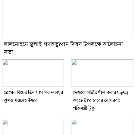
লালমোহনে জুলাই গণঅভ্যুত্থান দিবস উপলক্ষে আলোচনা
সভা
প্রেমের বিয়ের তিন মাস পর নববধূর
দেশকে অস্থিতিশীল করার ষড়যন্ত্র
ঝুলন্ত মরদেহ উদ্ধার
করছে স্বৈরাচারের দোসররা:
প্রতিমন্ত্রী টুকু