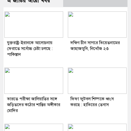
এ জাতিয় আরো খবর
যুক্তরাষ্ট্র-ইরানকে আলোচনায়
দক্ষিণ চীন সাগরে ভিয়েতনামের
ফেরাতে সর্বোচ্চ চেষ্টা চলছে :
জাহাজডুবি, নিখোঁজ ২৩
পাকিস্তান
ভারতে পরীক্ষা জালিয়াতির সঙ্গে
ফিফা ফুটবল শিল্পকে ধ্বংস
জড়িতদের কঠোর শাস্তির অঙ্গীকার
করছে : হাভিয়ের তেবাস
মোদির