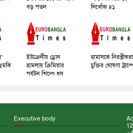
বড় পতন
নিখোঁজ ৪১
র’
ইউক্রেনীয় ড্রোন
হামাসকে নিরস্ত্রীকর
হুমকি
হামলায় ক্রিমিয়ার
চুক্তির ঘোষণা ট্রাম্
পর্যটন শিল্পে ধস
Executive body
Ad
12
+4