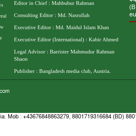
Editor in Chief : Mahbubur Rahman
ws
(B
eu
Consulting Editor : Md. Nasrullah
real
ow
Executive Editor : Md. Maidul Islam Khan
e
Executive Editor (International) : Kabir Ahmed
Legal Advisor : Barrister Mahmudur Rahman
Shaon
Publisher : Bangladesh media club, Austria.
.com
tria. Mob : +43676848863279, 8801719316684 (BD) 880