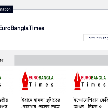
mation
EuroBanglaTimes
সকল খবর দেখ
বর
বিতীয়
ইরানে হামলা স্থগিতের
ইন্দোনেশিয়ায় ফের
বারুদ
ঘোষণায় তেলের দামে
আগুন : নিহত ৫,