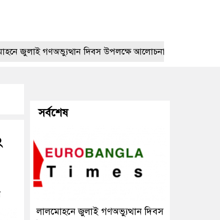
াই গণঅভ্যুত্থান দিবস উপলক্ষে আলোচনা সভা
প্রেমের বিয়ের
সর্বশেষ
২
ন
লালমোহনে জুলাই গণঅভ্যুত্থান দিবস