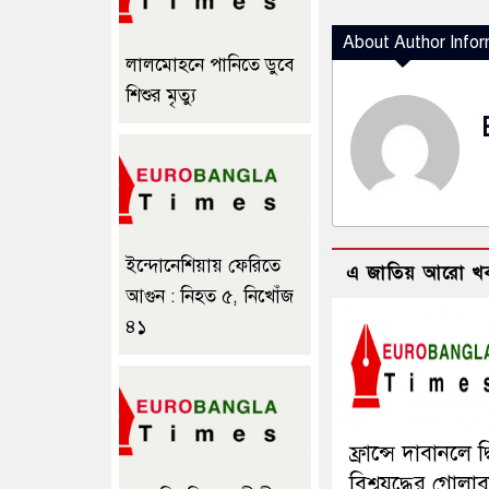
About Author Infor
লালমোহনে পানিতে ডুবে
শিশুর মৃত্যু
ইন্দোনেশিয়ায় ফেরিতে
এ জাতিয় আরো খ
আগুন : নিহত ৫, নিখোঁজ
৪১
ফ্রান্সে দাবানলে দ্
বিশ্বযুদ্ধের গোলা