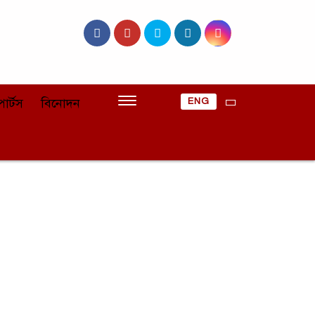
োর্টস
বিনোদন
ENG