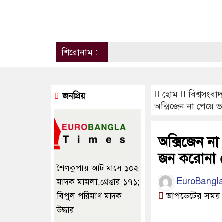
শিরোনাম :
হোম
বিশ্বসংবা
জনপ্রিয়
অক্সিজেন না পেয়ে 
অক্সিজেন না
জন করোনা রো
শৈলকুপায় আট মাসে ১০২
EuroBangl
মাদক মামলা,গ্রেপ্তার ১৭১;
আপডেটের সময় ০২
বিপুল পরিমাণ মাদক
উদ্ধার