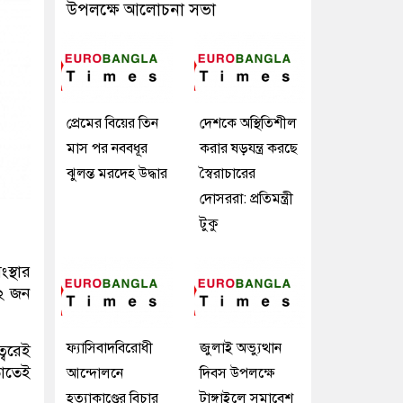
উপলক্ষে আলোচনা সভা
প্রেমের বিয়ের তিন
দেশকে অস্থিতিশীল
মাস পর নববধূর
করার ষড়যন্ত্র করছে
ঝুলন্ত মরদেহ উদ্ধার
স্বৈরাচারের
দোসররা: প্রতিমন্ত্রী
টুকু
স্থার
২২ জন
ফ্যাসিবাদবিরোধী
জুলাই অভ্যুত্থান
্বরেই
তাতেই
আন্দোলনে
দিবস উপলক্ষে
হত্যাকাণ্ডের বিচার
টাঙ্গাইলে সমাবেশ