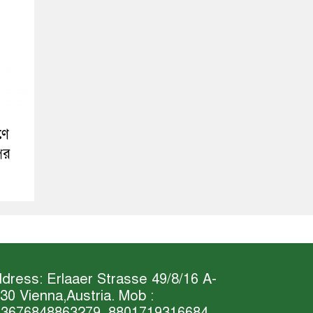
ণে
পের
dress: Erlaaer Strasse 49/8/16 A-
30 Vienna,Austria. Mob :
3676848863279, 8801719316684