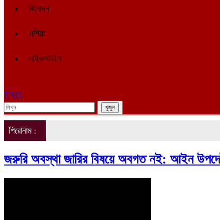
বিনোদন
এশিয়া
লাইফস্টাইল
ENG
শিরোনাম :
জরুরি অবস্থা জারির বিষয়ে অবগত নই: আইন উ