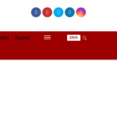
োর্টস
বিনোদন
ENG