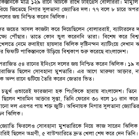
িস্তানকে মাত্র ১২৯ রানে আটকে রাখে টাইগ্রেস বোলাররা। মামুলি 
য়ে জিতেছে নিগার সুলতানা জ্যোতির দল। ৭৭ বলে ৮ চারে অপ
দলের জয় নিশ্চিত করেন ঝিলিক।
ের জয়ের আসল কাজটা করে দিয়েছিলেন বোলাররাই, ব্যাটারদের দা
্ষ্যে পৌঁছার। তাতে কোন ভুল করেননি তারা। বিশেষ করে বিশ্
 খেলতে নেমে রুবাইয়া হায়দার ঝিলিক দৃষ্টিনন্দন ব্যাটিংয়ে দেখান
রের ফিফটি পাকিস্তানকে উড়িয়ে বিশ্বকাপ শুরু করেছে বাংলাদেশ।
পরাজিত ৫৪ রানের ইনিংসে দলের জয় নিশ্চিত করেন ঝিলিক। ১৯ 
রাজিত ছিলেন সোবহানা মুশতারি। এর আগে মারুফা আক্তার, ন
ষকে অল্প রানে গুটিয়ে তৈরি করেন জেতার ভিত।
ে চতুর্থ ওভারেই ফারজানা হক পিংকিকে হারায় বাংলাদেশ। তিনে
ায় ছিলেন শারমিন আক্তার সুপ্তা, তিনি ফেরেন ৩০ বলে ১০ রান কর
ানো দল এরপর পায় শক্ত জুটি। অধিনায়ক নিগার সুলতানা জ্যোতির 
ড়েন ঝিলিক।
জ্যোতি ফিরলেও সোবহানা মুশতারিকে নিয়ে কাজ সারেন ঝিলিক
ারিই ছিলেন অগ্রণী, ৫ বাউন্ডারিতে দ্রুত খেলা শেষ করে দেন তিনি।