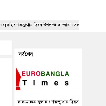
গণঅভ্যুত্থান দিবস উপলক্ষে আলোচনা সভা
প্রেমের বিয়ের তি
সর্বশেষ
লালমোহনে জুলাই গণঅভ্যুত্থান দিবস