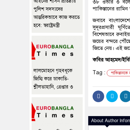
আইনের শাসন প্রতিষ্ঠায়
৩৮ ওভার ৩ বলে 
পাকিস্তানের রামিন
পুলিশ সদস্যদের
আন্তরিকভাবে কাজ করতে
জবাবে বাংলাদেশে
হবে: স্বরাষ্ট্রমন্ত্রী
সুদূরপ্রসারী ঘূর
বিশেষভাবে রুবাইয়
জয়ের বন্দরে পৌঁছ
জিতে নেয়। এই জয়ে
কবির আহমেদ/ইব
লালমোহনে গৃহবধূকে
Tag :
পাকিস্তানকে 
জিম্মি করে ডাকাতি-
শ্লীলতাহানি, গ্রেপ্তার ৩
About Author Infor