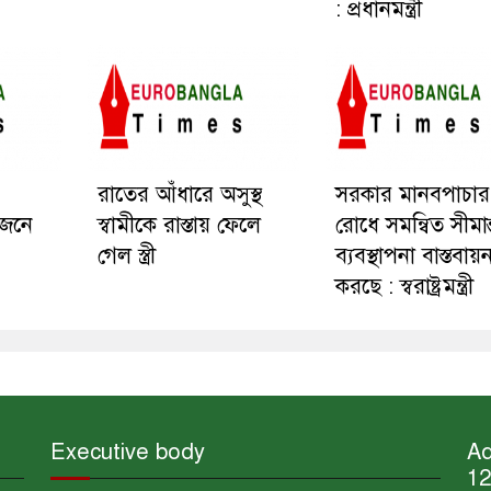
: প্রধানমন্ত্রী
রাতের আঁধারে অসুস্থ
সরকার মানবপাচার
োজনে
স্বামীকে রাস্তায় ফেলে
রোধে সমন্বিত সীমান
গেল স্ত্রী
ব্যবস্থাপনা বাস্তবায়
করছে : স্বরাষ্ট্রমন্ত্রী
Executive body
Ad
12