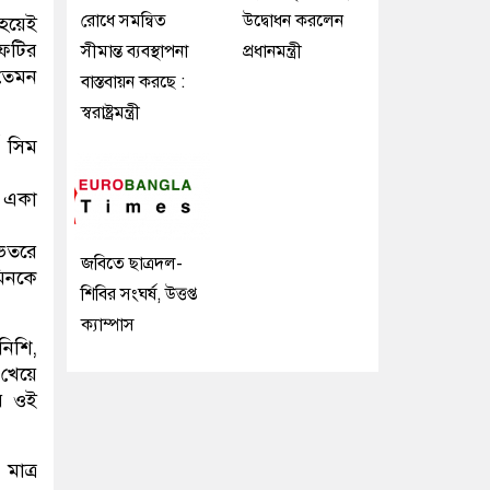
রোধে সমন্বিত
উদ্বোধন করলেন
 হয়েই
িফটির
সীমান্ত ব্যবস্থাপনা
প্রধানমন্ত্রী
 তেমন
বাস্তবায়ন করছে :
স্বরাষ্ট্রমন্ত্রী
ি সিম
ে একা
ভেতরে
জবিতে ছাত্রদল-
মিনকে
শিবির সংঘর্ষ, উত্তপ্ত
ক্যাম্পাস
নিশি,
 খেয়ে
ুর ওই
মাত্র