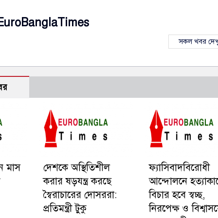
EuroBanglaTimes
সকল খবর দেখ
বর
িন মাস
দেশকে অস্থিতিশীল
ফ্যাসিবাদবিরোধী
ত
করার ষড়যন্ত্র করছে
আন্দোলনে হত্যাকাণ
স্বৈরাচারের দোসররা:
বিচার হবে স্বচ্ছ,
প্রতিমন্ত্রী টুকু
নিরপেক্ষ ও বিশ্বাস