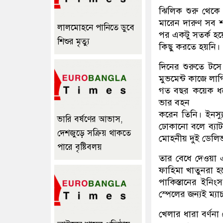
ঝিলিক শুরু থেকে 
মারেন দারুণ সব শ
লালমোহনে পানিতে ডুবে
পর একটু সতর্ক হ
শিশুর মৃত্যু
কিছু করতে হয়নি।
দিনের শুরুতে টস
মুভমেন্ট কাজে লাগ
গত বছর কয়েক ধরে
ভার বহন
করেন তিনি। ইনস্য
ভারি বর্ষণের আভাস,
ঢোকানো বলে ব্যাট
দেশজুড়ে সক্রিয় থাকতে
মোহনীয় দুই ডেলিভ
পারে বৃষ্টিবলয়
তার বেধে দেওয়া এ
ফাহিমা খাতুনরা হ
পাকিস্তানের ইনি
স্পেলের জন্যই ম্য
খেলার ধারা বর্ণনা