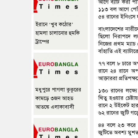
আগে ব্যাট করা পাক
১১৩ বল আগে পেরি
৫৪ রানের ইনিংসে 
ইরানে ‘খুব কঠোর’
বাংলাদেশের নারীদ
হামলা চালানোর হুমকি
ছিলো নিরাপদে লক
ট্রাম্পের
নিজের প্রথম ম্যাচ
বাঁহাতি এই ব্যাটা
৭৭ বলে ৮ চারে অ
রানে ২৪ রানে অপ
আক্তাররা প্রতিপক্
মধুপুরে পাগলা কুকুরের
১৩০ রানের লক্ষ্য
থিতু হওয়ার চেষ্ট
কামড়ে ৩জন আহত
রানে ২ উইকেট হার
আতঙ্কে এলাকাবাসী
৬২ রানের জুটি গ
৪৪ বলে ২৩ করে 
জুটিতে অবশ্য মুশত