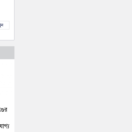
ুন
্ডের
যোগ্য