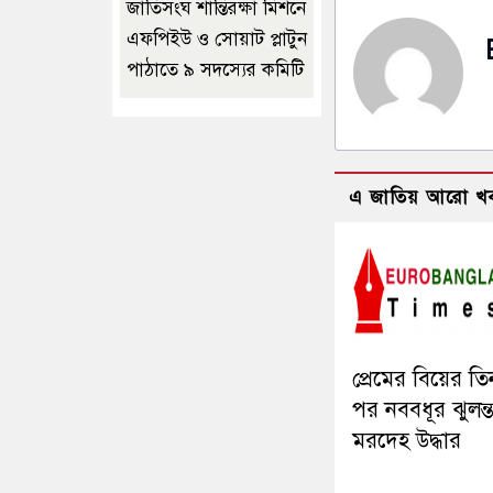
জাতিসংঘ শান্তিরক্ষা মিশনে
এফপিইউ ও সোয়াট প্লাটুন
পাঠাতে ৯ সদস্যের কমিটি
এ জাতিয় আরো খ
প্রেমের বিয়ের ত
পর নববধূর ঝুলন্
মরদেহ উদ্ধার