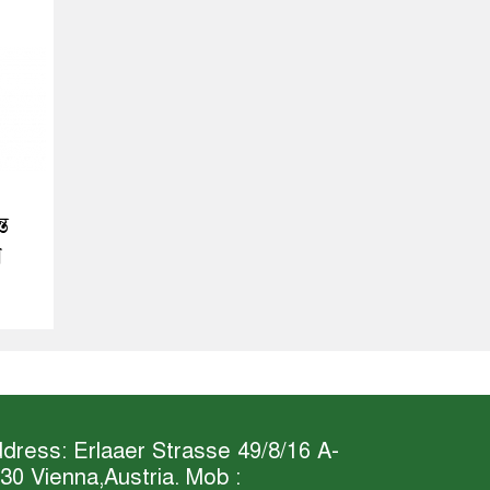
্ত
ন
dress: Erlaaer Strasse 49/8/16 A-
30 Vienna,Austria. Mob :