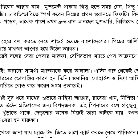
ছিলেন আস্থার নাম। মুভমেন্ট থাকায় থিতু হতে সময় নেন, থিতু
ট। ৮ বাউন্ডারিতে স্পর্শ করেন নিজের প্রথম ওয়ানডে ফিফটি। ফ
য়ে পড়েন, আরেক পাশে তখন দ্রুত রান আনছেন মুশতারি, ঝিলিকের
ে হেরে বল করতে নেমে লাভই হয়েছে বাংলাদেশের। পিচের আর্ল
িয়ে মারুফা আক্তার হয়ে উঠেন ভয়ঙ্কর।
ই দলের সেরা পেসার মারুফা, বেশিরভাগ ম্যাচে পেস আক্রমণ
ুইং করানো সামর্থ্য মারুফাকে করে আলাদা। এদিন শুরু থেকেই 
ারদের ভোগান্তির কারণ হন তিনি। ওমানিয়া সোহাইল ও সিদ্রা আ
ারিতে বোল্ড করে করেন প্রথম ওভারেই।
ই সুর ধরে মাঝের ওভারে নাহিদা আক্তার, রাবেয়া খান, নিশিতা 
য়ে উঠেন প্রতিপক্ষের জন্য বিপদজনক। এই স্পিনাদের বলে হাবুডুবু
ংস খুঁড়াতে থাকে, দেড়শোর অনেক নিচেই তারা আটকে যায়। শুর
াচ সেরা হন মারুফা।
 থেকে জানা যায়,ম্যাচে টস জিতে আগে ব্যাট করতে নেমে পাকিস্তান। 