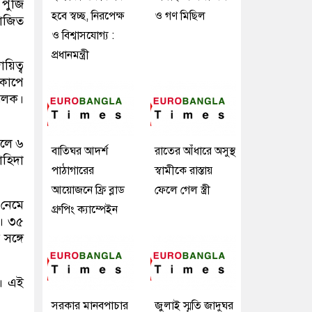
পুঁজি
হবে স্বচ্ছ, নিরপেক্ষ
ও গণ মিছিল
রাজিত
ও বিশ্বাসযোগ্য :
প্রধানমন্ত্রী
য়িত্ব
বকাপে
 ঝলক।
বলে ৬
বাতিঘর আদর্শ
রাতের আঁধারে অসুস্থ
াহিদা
পাঠাগারের
স্বামীকে রাস্তায়
আয়োজনে ফ্রি ব্লাড
ফেলে গেল স্ত্রী
 নেমে
গ্রুপিং ক্যাম্পেইন
ে। ৩৫
সঙ্গে
। এই
সরকার মানবপাচার
জুলাই স্মৃতি জাদুঘর