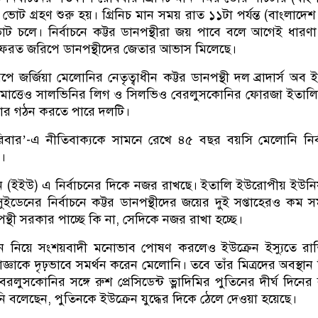
োট গ্রহণ শুরু হয়। গ্রিনিচ মান সময় রাত ১১টা পর্যন্ত (বাংলাদে
 ভোট চলে। নির্বাচনে কট্টর ডানপন্থীরা জয় পাবে বলে আগেই ধারণ
 ফেরত জরিপে ডানপন্থীদের জেতার আভাস মিলেছে।
ে জর্জিয়া মেলোনির নেতৃত্বাধীন কট্টর ডানপন্থী দল ব্রাদার্স অব 
ল। মাত্তেও সালভিনির লিগ ও সিলভিও বেরলুসকোনির ফোরজা ইতাল
কার গঠন করতে পারে দলটি।
রিবার’-এ নীতিবাক্যকে সামনে রেখে ৪৫ বছর বয়সি মেলোনি নির্
ন।
(ইইউ) এ নির্বাচনের দিকে নজর রাখছে। ইতালি ইউরোপীয় ইউন
। সুইডেনের নির্বাচনে কট্টর ডানপন্থীদের জয়ের দুই সপ্তাহেরও কম 
ন্থী সরকার পাচ্ছে কি না, সেদিকে নজর রাখা হচ্ছে।
 নিয়ে সংশয়বাদী মনোভাব পোষণ করলেও ইউক্রেন ইস্যুতে রাশ
ঞাকে দৃঢ়ভাবে সমর্থন করেন মেলোনি। তবে তাঁর মিত্রদের অবস্থান ভ
 বেরলুসকোনির সঙ্গে রুশ প্রেসিডেন্ট ভ্লাদিমির পুতিনের দীর্ঘ দিনের বন
িনি বলেছেন, পুতিনকে ইউক্রেন যুদ্ধের দিকে ঠেলে দেওয়া হয়েছে।