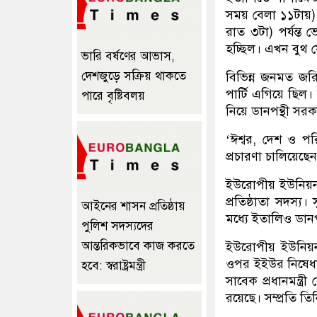
সময় বেলা ১১টায়) ভ
রাত ৩টা) পর্যন্ত
হচ্ছিল। এখন বুথ
ভারি বর্ষণের আভাস,
দেশজুড়ে সক্রিয় থাকতে
বিভিন্ন জনমত জরিপ
পার্টি এগিয়ে ছি
পারে বৃষ্টিবলয়
নিয়ে ডানপন্থী সর
‘ঈশ্বর, দেশ ও প
প্রচারণা চালিয়েছে
ইউরোপীয় ইউনিয়ন 
প্রতিষ্ঠাতা সদস্য
আইনের শাসন প্রতিষ্ঠায়
মধ্যে ইতালিও ডানপ
পুলিশ সদস্যদের
আন্তরিকভাবে কাজ করতে
ইউরোপীয় ইউনিয়ন
ওপর ইইউর নিষেধাজ্
হবে: স্বরাষ্ট্রমন্ত্রী
সাবেক প্রধানমন্ত্রী
রয়েছে। সম্প্রতি ত