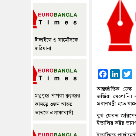
টাঙ্গাইলে ৩ ফার্মেসিকে
জরিমানা
Faceb
Lin
আন্তর্জাতিক ডেস্ক
মধুপুরে পাগলা কুকুরের
জর্জিয়া মেলোনি।
প্রধানমন্ত্রী হতে য
কামড়ে ৩জন আহত
আতঙ্কে এলাকাবাসী
বুথ ফেরত জরিপের 
ইতালির কট্টর ডান
ইতালিতে পার্লামেন