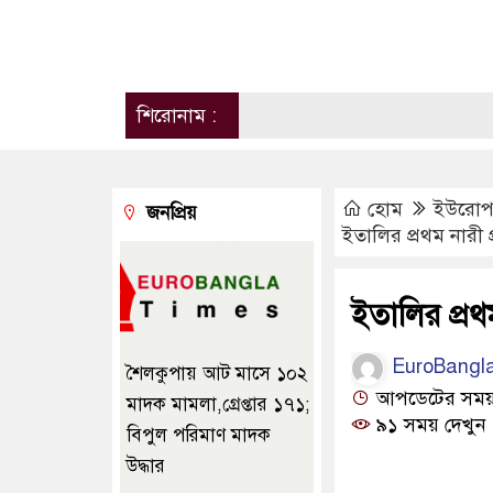
শিরোনাম :
হোম
ইউরো
জনপ্রিয়
ইতালির প্রথম নারী প্
ইতালির প্রথম
EuroBangl
শৈলকুপায় আট মাসে ১০২
আপডেটের সময় ০
মাদক মামলা,গ্রেপ্তার ১৭১;
৯১ সময় দেখুন
বিপুল পরিমাণ মাদক
উদ্ধার