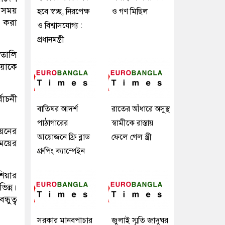
শ সময়
হবে স্বচ্ছ, নিরপেক্ষ
ও গণ মিছিল
া করা
ও বিশ্বাসযোগ্য :
প্রধানমন্ত্রী
ইতালি
িয়াকে
বাচনী
বাতিঘর আদর্শ
রাতের আঁধারে অসুস্থ
পাঠাগারের
স্বামীকে রাস্তায়
িয়নের
আয়োজনে ফ্রি ব্লাড
ফেলে গেল স্ত্রী
সময়ের
গ্রুপিং ক্যাম্পেইন
িয়ার
িন্ন।
্ধুত্ব
সরকার মানবপাচার
জুলাই স্মৃতি জাদুঘর