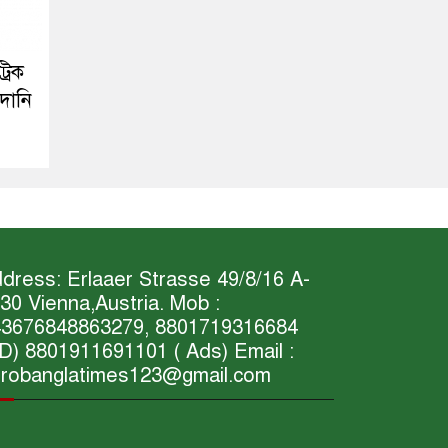
রিক
দানি
dress: Erlaaer Strasse 49/8/16 A-
30 Vienna,Austria. Mob :
3676848863279, 8801719316684
D) 8801911691101 ( Ads) Email :
robanglatimes123@gmail.com