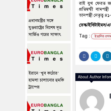
রাই বুথ ফেরত জ
প্রতিদ্বন্দ্বী বা
ডানপন্থী নেতৃত্ব
প্রধানমন্ত্রীর সঙ্গে
ডেস্ক/ইবিটাইমস/
যুক্তরাষ্ট্রের বিশেষ দূত
সার্জিও গরের সাক্ষাৎ
Tag :
ইতালির প্রথম 
ইরানে ‘খুব কঠোর’
About Author Infor
হামলা চালানোর হুমকি
ট্রাম্পের