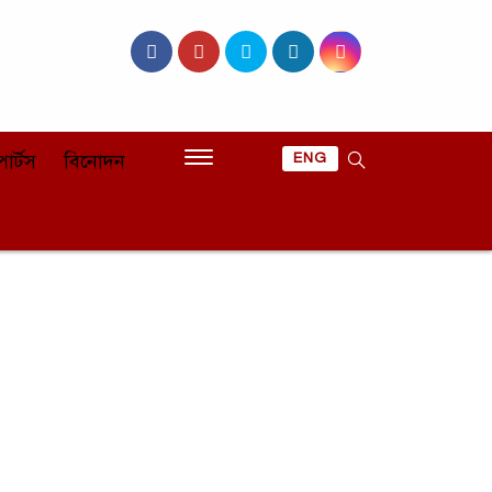
োর্টস
বিনোদন
ENG