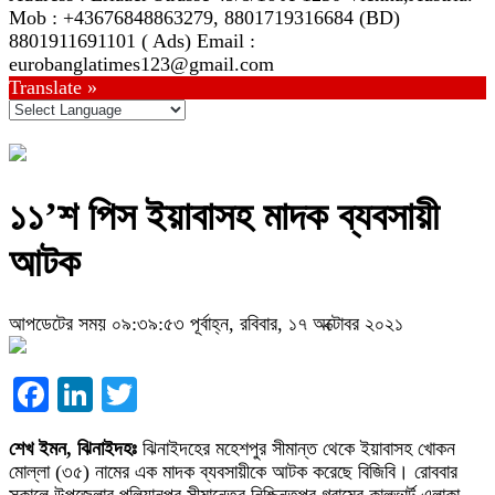
Mob : +43676848863279, 8801719316684 (BD)
8801911691101 ( Ads) Email :
eurobanglatimes123@gmail.com
Translate »
১১’শ পিস ইয়াবাসহ মাদক ব্যবসায়ী
আটক
আপডেটের সময় ০৯:৩৯:৫৩ পূর্বাহ্ন, রবিবার, ১৭ অক্টোবর ২০২১
Facebook
LinkedIn
Twitter
শেখ ইমন, ঝিনাইদহঃ
ঝিনাইদহের মহেশপুর সীমান্ত থেকে ইয়াবাসহ খোকন
মোল্লা (৩৫) নামের এক মাদক ব্যবসায়ীকে আটক করেছে বিজিবি। রোববার
সকালে উপজেলার পলিয়ানপুর সীমান্তের নিশ্চিন্তপুর গ্রামের কালভার্ট এলাকা