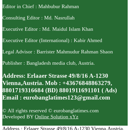
Editor in Chief : Mahbubur Rahman
Consulting Editor : Md. Nasrullah
Executive Editor : Md. Maidul Islam Khan
Executive Editor (International) : Kabir Ahmed
Legal Advisor : Barrister Mahmudur Rahman Shaon
Publisher : Bangladesh media club, Austria.
Address: Erlaaer Strasse 49/8/16 A-1230
Vienna,Austria. Mob : +43676848863279,
8801719316684 (BD) 8801911691101 ( Ads)
Email : eurobanglatimes123@gmail.com
© All rights reserved © eurobanglatimes.com
Developed BY
Online Solution xYz
Address : Erlaaer Strasse 49/8/16 A-1230 Vienna,Austria.