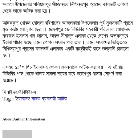
সকালে উপজেলার পলিয়ানপুর সীমান্তের নিশ্চিন্তপুর গ্রামের কালভার্ট এলাকা
থেকে তাকে আটক করা হয়।
আটককৃত খোকন মোল্লা বরিশালের আজলঝারা উপজেলার পুর্ব সুজনকাটি গ্রামে
মৃত করিম মোল্লার ছেলে। মহেশপুর ৫৮ বিজিবির সহকারী পরিচালক মোহাম্মদ
নজরুল ইসলাম খান জানান, ভারত সীমান্ত এলাকা থেকে দেশের অভ্যন্তরে
ইয়াবা পাচার হচ্ছে এমন গোপন সংবাদ পায় তারা। এমন সংবাদের ভিত্তিতে
নিশ্চিন্তপুর গ্রামের কালভার্ট এলাকায় একটি যাত্রীবাহী বাসে তল্লাসী চালানো
হয়।
এসময় ১১’শ পিচ ইয়াবাসহ খোকন মোল্লাকে আটক করা হয়। এ ঘটনায়
বিজিবির পক্ষ থেকে থানায় মামলা দায়ের করে মহেশপুর থানায় সোপর্দ করা
হয়েছে।
ঝিনাইদহ/ইবিটাইমস
Tag :
ইয়াবাসহ মাদক ব্যবসায়ী আটক
About Author Information