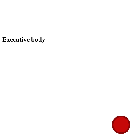
news bulletin and a special talk-show for our visitors and viewers.
Our commitment to serve the nation by build a bridge with around
the world.
Executive body
Editor in Chief : Mahbubur Rahman
Consulting Editor : Md. Nasrullah
Executive Editor : Md. Maidul Islam Khan
Executive Editor (International) : Kabir Ahmed
Legal Advisor : Barrister Mahmudur Rahman Shaon
Publisher : Bangladesh media club, Austria.