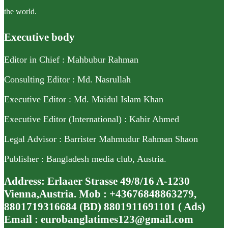
the world.
Executive body
Editor in Chief : Mahbubur Rahman
Consulting Editor : Md. Nasrullah
Executive Editor : Md. Maidul Islam Khan
Executive Editor (International) : Kabir Ahmed
Legal Advisor : Barrister Mahmudur Rahman Shaon
Publisher : Bangladesh media club, Austria.
Address: Erlaaer Strasse 49/8/16 A-1230
Vienna,Austria. Mob : +43676848863279,
8801719316684 (BD) 8801911691101 ( Ads)
Email : eurobanglatimes123@gmail.com