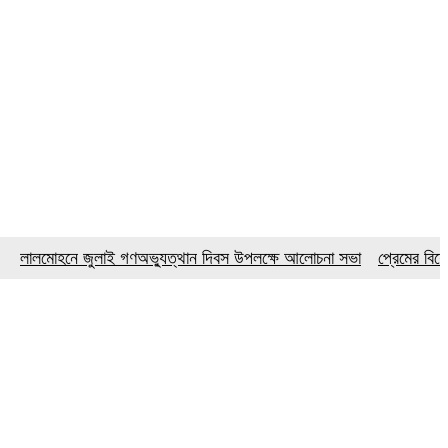
োহনে জুলাই গণঅভ্যুত্থান দিবস উপলক্ষে আলোচনা সভা
প্রেমের বিয়ের তিন 