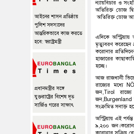
ন্যায়বিচার ও সং
অতিরিক্ত ডোজ দ্ব
আইনের শাসন প্রতিষ্ঠায়
অতিরিক্ত ডোজ আম
পুলিশ সদস্যদের
আন্তরিকভাবে কাজ করতে
এদিকে অস্ট্রিয়
হবে: স্বরাষ্ট্রমন্ত্রী
মৃত্যুবরণ করেছেন 
করোনার প্রতিদিনে
হাজারের কাছাকাছি
হচ্ছে।
আজ রাজধানী ভিয়ে
রাজ্যের মধ্যে 
প্রধানমন্ত্রীর সঙ্গে
জন,Tirol রাজ্
যুক্তরাষ্ট্রের বিশেষ দূত
জন,Burgenland র
সার্জিও গরের সাক্ষাৎ
সংক্রমিত সনাক্ত হয
অস্ট্রিয়ায় এই পর
৯,২০০ জন।করোনা
করোনার সক্রিয় 