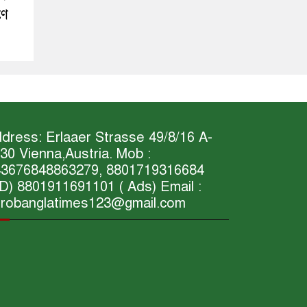
ণে
dress: Erlaaer Strasse 49/8/16 A-
30 Vienna,Austria. Mob :
3676848863279, 8801719316684
D) 8801911691101 ( Ads) Email :
robanglatimes123@gmail.com