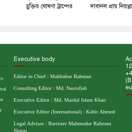
চুক্তির ঘোষণা ট্রাম্পের
দাবানল প্রায় নিয়ন্ত্র
Executive body
Ad
12
+4
Editor in Chief : Mahbubur Rahman
ws
(B
eu
Consulting Editor : Md. Nasrullah
real
ow
Executive Editor : Md. Maidul Islam Khan
e
Executive Editor (International) : Kabir Ahmed
Legal Advisor : Barrister Mahmudur Rahman
Shaon