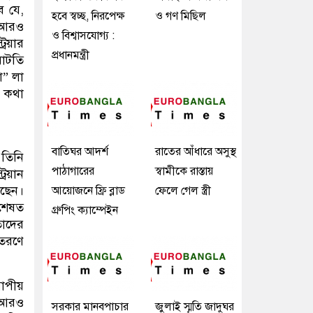
ে যে,
হবে স্বচ্ছ, নিরপেক্ষ
ও গণ মিছিল
া আরও
ও বিশ্বাসযোগ্য :
রিয়ার
প্রধানমন্ত্রী
ঘাটতি
া” লা
র কথা
বাতিঘর আদর্শ
রাতের আঁধারে অসুস্থ
 তিনি
পাঠাগারের
স্বামীকে রাস্তায়
িয়ান
লছেন।
আয়োজনে ফ্রি ব্লাড
ফেলে গেল স্ত্রী
িশেষত
গ্রুপিং ক্যাম্পেইন
তাদের
িতরণে
োপীয়
য আরও
সরকার মানবপাচার
জুলাই স্মৃতি জাদুঘর