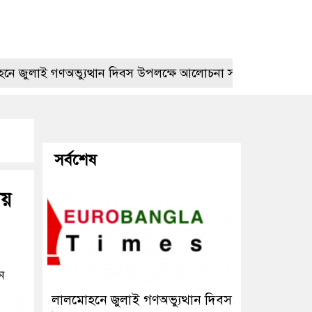
ই গণঅভ্যুত্থান দিবস উপলক্ষে আলোচনা সভা
প্রেমের বিয়ের
সর্বশেষ
য়
ন
লালমোহনে জুলাই গণঅভ্যুত্থান দিবস