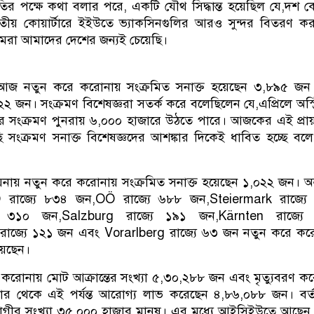
হতির পক্ষে কথা বলার পরে, একটি যৌথ সিদ্ধান্ত হয়েছিল যে,দশ 
িতীয় কোয়ার্টারে ইইউতে ভ্যাকসিনগুলির আরও সুন্দর বিতরণ ক
রা আমাদের দেশের জন্যই চেয়েছি।
ায় আজ নতুন করে করোনায় সংক্রমিত সনাক্ত হয়েছেন ৩,৮৯৫ জ
২২ জন। সংক্রমণ বিশেষজ্ঞরা সতর্ক করে বলেছিলেন যে,এপ্রিলে অস্ট্রি
র সংক্রমণ পুনরায় ৬,০০০ হাজারে উঠতে পারে। আজকের এই প্রায
 সংক্রমণ সনাক্ত বিশেষজ্ঞদের আশঙ্কার দিকেই ধাবিত হচ্ছে বল
নায় নতুন করে করোনায় সংক্রমিত সনাক্ত হয়েছেন ১,০২২ জন। অন্
NÖ রাজ্যে ৮৩৪ জন,OÖ রাজ্যে ৬৮৮ জন,Steiermark রাজ্যে
যে ৩১০ জন,Salzburg রাজ্যে ১৯১ জন,Kärnten রাজ্যে
াজ্যে ১২১ জন এবং Vorarlberg রাজ্যে ৬৩ জন নতুন করে কর
়েছেন।
্যন্ত করোনায় মোট আক্রান্তের সংখ্যা ৫,৩০,২৮৮ জন এবং মৃত্যুবরণ ক
র থেকে এই পর্যন্ত আরোগ্য লাভ করেছেন ৪,৮৬,০৮৮ জন। বর্ত
রোগীর সংখ্যা ৩৫,০০০ হাজার মানুষ। এর মধ্যে আইসিইউতে আছে