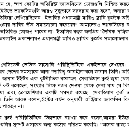
ট” ছিলেন যে, “দশ কোটির অতিরিক্ত ভ্যাকসিনের ডোজগুলি নিশ্চিত করব
ারে ইইউতে ভ্যাকসিনগুলি আরও সুষ্ঠুভাবে সরবরাহ করা হবে”, অন্যর
ক্রিয়া দেখিয়েছিলেন। ইতালির প্রধানমন্ত্রী মারিও দ্রাঘি কুর্জকে‘অস্ট্
ওয়ার দাবির তীব্র সমালোচনা করেছেন” আমাদেরও ভ্যাকসিনের 
ি অতিরিক্ত ডোজও পাবেন না। ইতালির বহুল জনপ্রিয় “দৈনিক পত্রিক
অনলাইন প্রকাশনায়ও প্রধানমন্ত্রী মারিও দ্রাঘির কুর্জের সমালোচনা
র প্রেসিডেন্ট ডেভিড সাসোলি পরিস্থিতিটিকে একইভাবে দেখছেন।
 দেশের সমস্যাকে আনা “দায়িত্ব জ্ঞানহীন”বলে জানান তিনি। অস্ট্র
 জানান ইইউর এক কূটনীতিক বলেছেন, সেবাস্তিয়ান কুর্জ জুয়া খে
 মার্ক রুট বলেছেন, সংখ্যার দিকে নজর দেওয়া থেকে দেখা যায় যে ব
য়া এবং ক্রোয়েশিয়ার একটি সমস্যা রয়েছে। সেবাস্তিয়ান কুর্জ 
। তিনি আরও বলেন,ইইউর বন্টন অনুযায়ী অস্ট্রিয়ার ভ্যাকসিন ব
 পাচ্ছেন না।
যায় কুর্জ পরিস্থিতিটিকে ভিন্নভাবে ব্যাখ্যা করে বলেন,আমরা ইউর
গুলির সুস্পষ্ট প্রসারের জন্য কঠোর পরিশ্রম করেছি। “অনেক রাজ্