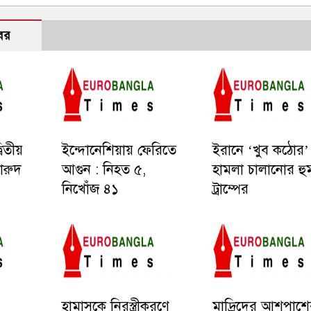
বর
বিতীয়
ইন্দোনেশিয়ায় ফেরিতে
ইরানে ‘খুব কঠোর’
বারুদ
আগুন : নিহত ৫,
হামলা চালানোর হু
নিখোঁজ ৪১
ট্রাম্পের
হামাসকে নিরস্ত্রীকরণে
মাদ্রিদের আশপাশ