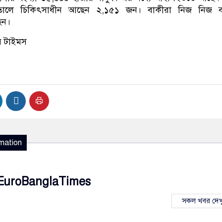
ালে চিকিৎসাধীন আছেন ২,১৫১ জন। বাকীরা নিজ নিজ বা
েন।
ি টাইমস
mation
EuroBanglaTimes
সকল খবর দেখ