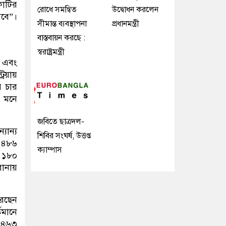
কোটির
রোধে সমন্বিত
উদ্বোধন করলেন
রবে”।
সীমান্ত ব্যবস্থাপনা
প্রধানমন্ত্রী
বাস্তবায়ন করছে :
স্বরাষ্ট্রমন্ত্রী
ন এবং
য়ায়
় চার
ে মনে
জবিতে ছাত্রদল-
যান্য
শিবির সংঘর্ষ, উত্তপ্ত
 ৪৮৬
ক্যাম্পাস
 ১৮০
োনায়
রেছেন
মানে
ন ৪৬৩