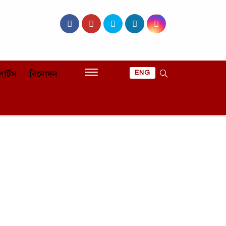
োর্টস
বিনোদন
ENG