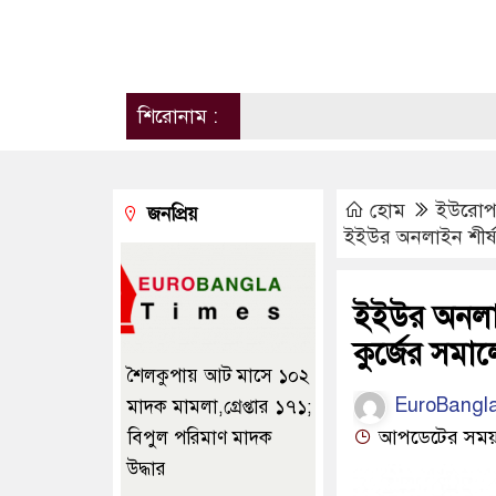
শিরোনাম :
হোম
ইউরো
জনপ্রিয়
ইইউর অনলাইন শীর্ষ স
ইইউর অনলাইন
কুর্জের সমাল
শৈলকুপায় আট মাসে ১০২
EuroBangl
মাদক মামলা,গ্রেপ্তার ১৭১;
আপডেটের সময় ০৮
বিপুল পরিমাণ মাদক
উদ্ধার