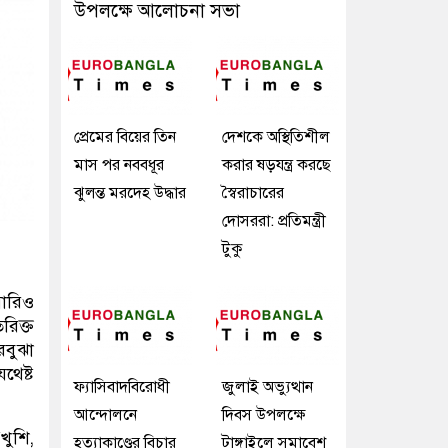
উপলক্ষে আলোচনা সভা
প্রেমের বিয়ের তিন
দেশকে অস্থিতিশীল
মাস পর নববধূর
করার ষড়যন্ত্র করছে
ঝুলন্ত মরদেহ উদ্ধার
স্বৈরাচারের
দোসররা: প্রতিমন্ত্রী
টুকু
মারিও
িরিক্ত
রবুঝা
থেষ্ট
ফ্যাসিবাদবিরোধী
জুলাই অভ্যুত্থান
আন্দোলনে
দিবস উপলক্ষে
“খুশি,
হত্যাকাণ্ডের বিচার
টাঙ্গাইলে সমাবেশ