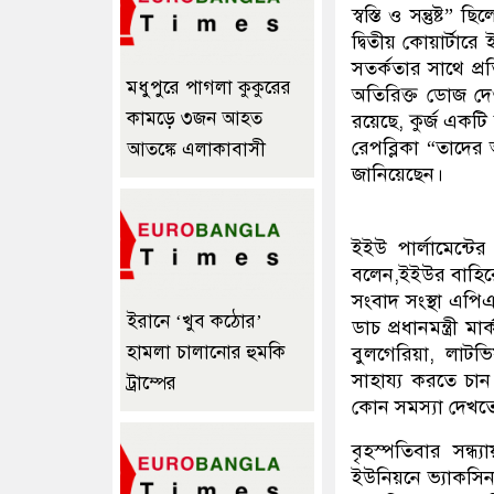
স্বস্তি ও সন্তুষ্
দ্বিতীয় কোয়ার্ট
সতর্কতার সাথে প্রতি
মধুপুরে পাগলা কুকুরের
অতিরিক্ত ডোজ দে
কামড়ে ৩জন আহত
রয়েছে, কুর্জ একট
রেপব্লিকা “তাদের 
আতঙ্কে এলাকাবাসী
জানিয়েছেন।
ইইউ পার্লামেন্টে
বলেন,ইইউর বাহিরের
সংবাদ সংস্থা এপিএ
ইরানে ‘খুব কঠোর’
ডাচ প্রধানমন্ত্রী
হামলা চালানোর হুমকি
বুলগেরিয়া, লাটভি
সাহায্য করতে চান
ট্রাম্পের
কোন সমস্যা দেখতে
বৃহস্পতিবার সন্ধ্
ইউনিয়নে ভ্যাকসিন