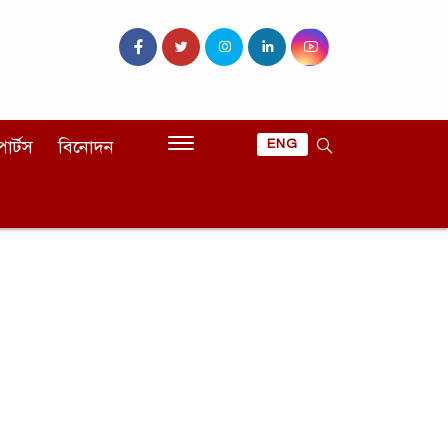
োর্টস
বিনোদন
ENG