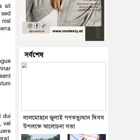
a sit
 sed
nisl
verra
সর্বশেষ
ngue
inar
esent
entum
t dui
লালমোহনে জুলাই গণঅভ্যুত্থান দিবস
, vel
উপলক্ষে আলোচনা সভা
uere
erat.