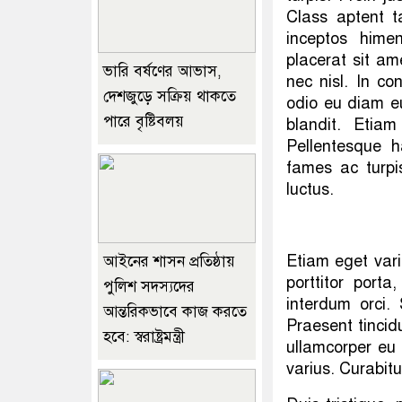
Class aptent t
inceptos hime
placerat sit ame
ভারি বর্ষণের আভাস,
nec nisl. In con
দেশজুড়ে সক্রিয় থাকতে
odio eu diam e
পারে বৃষ্টিবলয়
blandit. Etiam
Pellentesque h
fames ac turp
luctus.
Etiam eget vari
আইনের শাসন প্রতিষ্ঠায়
porttitor port
পুলিশ সদস্যদের
interdum orci.
আন্তরিকভাবে কাজ করতে
Praesent tincid
হবে: স্বরাষ্ট্রমন্ত্রী
ullamcorper eu
varius. Curabit