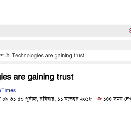
লালম
েশ
Technologies are gaining trust
es are gaining trust
aTimes
:৩১:৫০ পূর্বাহ্ন, রবিবার, ১১ নভেম্বর ২০১৮
১৪৪ সময় দেখ
ook
kedIn
Twitter