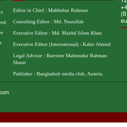
12
+4
Editor in Chief : Mahbubur Rahman
ws
(B
eu
Consulting Editor : Md. Nasrullah
real
ow
Executive Editor : Md. Maidul Islam Khan
e
Executive Editor (International) : Kabir Ahmed
Legal Advisor : Barrister Mahmudur Rahman
Shaon
Publisher : Bangladesh media club, Austria.
.com
tria. Mob : +43676848863279, 8801719316684 (BD) 880