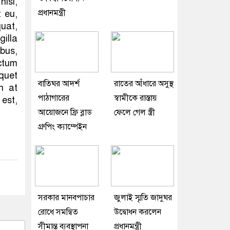
nisi,
প্রধানমন্ত্রী
t eu,
uat,
gilla
ibus,
ctum
quet
বাতিঘর আদর্শ
রাতের আঁধারে অসুস্থ
n at
পাঠাগারের
স্বামীকে রাস্তায়
 est,
আয়োজনে ফ্রি ব্লাড
ফেলে গেল স্ত্রী
গ্রুপিং ক্যাম্পেইন
সরকার মানবপাচার
জুলাই স্মৃতি জাদুঘর
রোধে সমন্বিত
উদ্বোধন করলেন
সীমান্ত ব্যবস্থাপনা
প্রধানমন্ত্রী