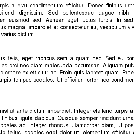
rpis a erat condimentum efficitur. Donec finibus urn
ifend dignissim. Sed pellentesque augue nibh,
n euismod sed. Aenean eget luctus turpis. In sed 
us magna, imperdiet et consectetur eu, vestibulum vi
r varius dictum.
sus felis, eget rhoncus sem aliquam nec. Sed eu co
ricies orci nec diam malesuada accumsan. Aliquam pulv
ec ornare ex efficitur ac. Proin quis laoreet quam. Pra
 turpis tempus sodales. Ut efficitur tortor nec condim
isl ut ante dictum imperdiet. Integer eleifend turpis a
 finibus ligula dapibus. Quisque semper tincidunt urna
sodales ac. Integer rhoncus ullamcorper diam, ut pos
sto tellus, sodales eget dolor ut, elementum efficitur 