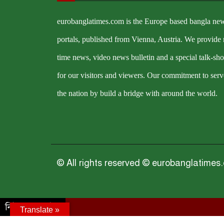
eurobanglatimes.com is the Europe based bangla ne
portals, published from Vienna, Austria. We provide 
time news, video news bulletin and a special talk-sh
for our visitors and viewers. Our commitment to serv
the nation by build a bridge with around the world.
© All rights reserved © eurobanglatimes
Address : Erlaaer Strasse 49/8/16 A-1230 Vienna,Aus
নিউজ আপডেট :
Translate »
eurobanglatimes123@gmail.com