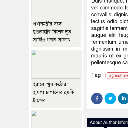
Duis tristique,
vel commodo feli
convallis dign
lectus odio dic
প্রধানমন্ত্রীর সঙ্গে
sagittis ferment
যুক্তরাষ্ট্রের বিশেষ দূত
augue elit feu
সার্জিও গরের সাক্ষাৎ
fermentum urna
dignissim in m
mauris ut ex gr
pellentesque sag
Tag :
agricultur
ইরানে ‘খুব কঠোর’
হামলা চালানোর হুমকি
ট্রাম্পের
About Author Infor