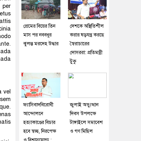
 per
etus
attis
প্রেমের বিয়ের তিন
দেশকে অস্থিতিশীল
cinia
মাস পর নববধূর
করার ষড়যন্ত্র করছে
modo
nte.
ঝুলন্ত মরদেহ উদ্ধার
স্বৈরাচারের
uada
দোসররা: প্রতিমন্ত্রী
uada
টুকু
a vel
 sem
ফ্যাসিবাদবিরোধী
জুলাই অভ্যুত্থান
que.
আন্দোলনে
দিবস উপলক্ষে
cenas
atis
হত্যাকাণ্ডের বিচার
টাঙ্গাইলে সমাবেশ
হবে স্বচ্ছ, নিরপেক্ষ
ও গণ মিছিল
ও বিশ্বাসযোগ্য :