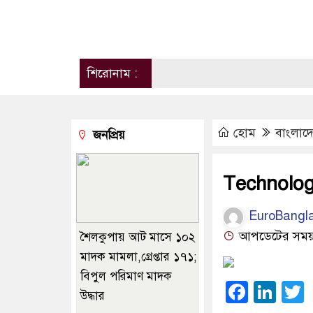
শিরোনাম :
হোম
বাংলাদ
জনপ্রিয়
Technologi
EuroBangl
আপডেটের সময় ০৯
শৈলকুপায় আট মাসে ১০২
মাদক মামলা,গ্রেপ্তার ১৭১;
বিপুল পরিমাণ মাদক
Faceb
Lin
উদ্ধার