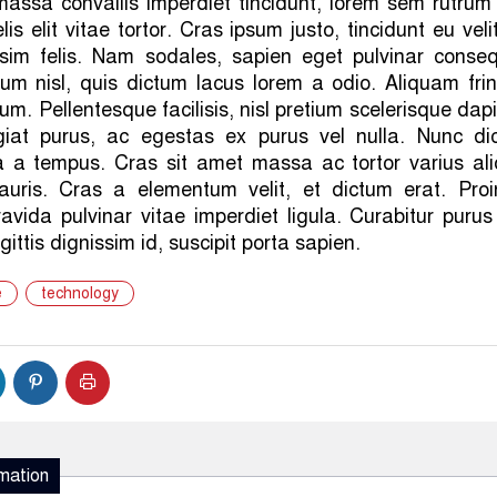
 massa convallis imperdiet tincidunt, lorem sem rutrum 
s elit vitae tortor. Cras ipsum justo, tincidunt eu veli
issim felis. Nam sodales, sapien eget pulvinar conseq
tum nisl, quis dictum lacus lorem a odio. Aliquam frin
um. Pellentesque facilisis, nisl pretium scelerisque dap
giat purus, ac egestas ex purus vel nulla. Nunc di
 a tempus. Cras sit amet massa ac tortor varius ali
auris. Cras a elementum velit, et dictum erat. Proi
avida pulvinar vitae imperdiet ligula. Curabitur purus
ittis dignissim id, suscipit porta sapien.
e
technology
mation