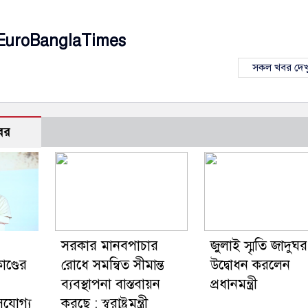
EuroBanglaTimes
সকল খবর দেখ
বর
সরকার মানবপাচার
জুলাই স্মৃতি জাদুঘর
ণ্ডের
রোধে সমন্বিত সীমান্ত
উদ্বোধন করলেন
ব্যবস্থাপনা বাস্তবায়ন
প্রধানমন্ত্রী
াসযোগ্য
করছে : স্বরাষ্ট্রমন্ত্রী