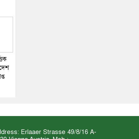
্তিক
াদেশ
প্ত
dress: Erlaaer Strasse 49/8/16 A-