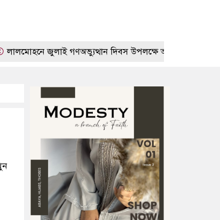
োহনে জুলাই গণঅভ্যুত্থান দিবস উপলক্ষে আলোচনা সভা
প্রে
ুন