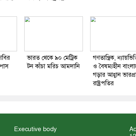
িবির
ভারত থেকে ৯০ মেট্রিক
গণতান্ত্রিক, ন্যায়ভিত
ম্পাস
টন কাঁচা মরিচ আমদানি
ও বৈষম্যহীন বাংল
গড়ার আহ্বান ভারপ্রা
রাষ্ট্রপতির
Executive body
Ad