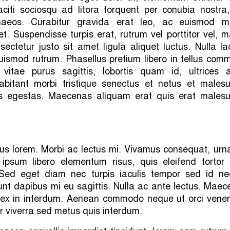
aciti sociosqu ad litora torquent per conubia nostra,
naeos. Curabitur gravida erat leo, ac euismod m
t. Suspendisse turpis erat, rutrum vel porttitor vel, m
sectetur justo sit amet ligula aliquet luctus. Nulla la
uismod rutrum. Phasellus pretium libero in tellus com
 vitae purus sagittis, lobortis quam id, ultrices a
abitant morbi tristique senectus et netus et males
is egestas. Maecenas aliquam erat quis erat males
us lorem. Morbi ac lectus mi. Vivamus consequat, urn
a, ipsum libero elementum risus, quis eleifend tortor
 Sed eget diam nec turpis iaculis tempor sed id ne
unt dapibus mi eu sagittis. Nulla ac ante lectus. Mae
 ex in interdum. Aenean commodo neque ut orci venen
ur viverra sed metus quis interdum.