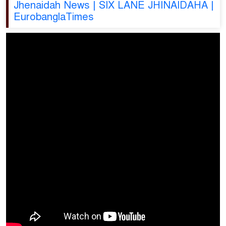
Jhenaidah News | SIX LANE JHINAIDAHA |
EurobanglaTimes