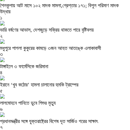
শৈলকুপায় আট মাসে ১০২ মাদক মামলা,গ্রেপ্তার ১৭১; বিপুল পরিমাণ মাদক
উদ্ধার
১
ভারি বর্ষণের আভাস, দেশজুড়ে সক্রিয় থাকতে পারে বৃষ্টিবলয়
২
মধুপুরে পাগলা কুকুরের কামড়ে ৩জন আহত আতঙ্কে এলাকাবাসী
৩
টাঙ্গাইলে ৩ ফার্মেসিকে জরিমানা
৪
ইরানে ‘খুব কঠোর’ হামলা চালানোর হুমকি ট্রাম্পের
৫
লালমোহনে পানিতে ডুবে শিশুর মৃত্যু
৬
প্রধানমন্ত্রীর সঙ্গে যুক্তরাষ্ট্রের বিশেষ দূত সার্জিও গরের সাক্ষাৎ
৭