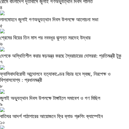
রোমে বাংলাদেশ দূতাবাসে জুলাই গণঅভ্যুত্থান দিবস পালিত
৪
লালমোহনে জুলাই গণঅভ্যুত্থান দিবস উপলক্ষে আলোচনা সভা
৫
প্রেমের বিয়ের তিন মাস পর নববধূর ঝুলন্ত মরদেহ উদ্ধার
৬
দেশকে অস্থিতিশীল করার ষড়যন্ত্র করছে স্বৈরাচারের দোসররা: প্রতিমন্ত্রী টুকু
৭
ফ্যাসিবাদবিরোধী আন্দোলনে হত্যাকাণ্ডের বিচার হবে স্বচ্ছ, নিরপেক্ষ ও
বিশ্বাসযোগ্য : প্রধানমন্ত্রী
৮
জুলাই অভ্যুত্থান দিবস উপলক্ষে টাঙ্গাইলে সমাবেশ ও গণ মিছিল
৯
বাতিঘর আদর্শ পাঠাগারের আয়োজনে ফ্রি ব্লাড গ্রুপিং ক্যাম্পেইন
১০