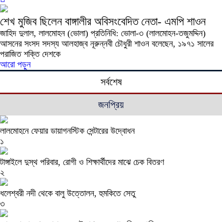
শেখ মুজিব ছিলেন বাঙ্গালীর অবিসংবেদিত নেতা- এমপি শাওন
জাহিদ দুলাল, লালমোহন (ভোলা) প্রতিনিধি: ভোলা-৩ (লালমোহন-তজুমদ্দিন)
আসনের সংসদ সদস্য আলহাজ্ব নূরুন্নবী চৌধুরী শাওন বলেছেন, ১৯৭১ সালের
পরাজিত শক্তি দেশকে
আরো পড়ুন
সর্বশেষ
জনপ্রিয়
লালমোহনে ফেয়ার ডায়াগনস্টিক সেন্টারের উদ্বোধন
১
টাঙ্গাইলে দুস্থ পরিবার, রোগী ও শিক্ষার্থীদের মাঝে চেক বিতরণ
২
ধলেশ্বরী নদী থেকে বালু উত্তোলন, হুমকিতে সেতু
৩