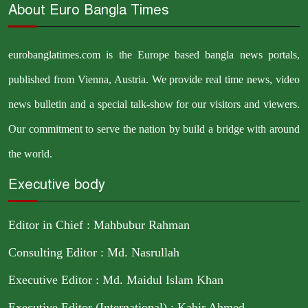
ধলেশ্বরী নদী থেকে বালু উত্তোলন,
About Euro Bangla Times
৬
হুমকিতে সেতু
eurobanglatimes.com is the Europe based bangla news portals,
রোমে বাংলাদেশ দূতাবাসে জুলাই
published from Vienna, Austria. We provide real time news, video
৭
গণঅভ্যুত্থান দিবস পালিত
news bulletin and a special talk-show for our visitors and viewers.
লালমোহনে জুলাই গণঅভ্যুত্থান
Our commitment to serve the nation by build a bridge with around
৮
দিবস উপলক্ষে আলোচনা সভা
the world.
Executive body
প্রেমের বিয়ের তিন মাস পর নববধূর
৯
ঝুলন্ত মরদেহ উদ্ধার
Editor in Chief : Mahbubur Rahman
দেশকে অস্থিতিশীল করার ষড়যন্ত্র
Consulting Editor : Md. Nasrullah
১০
করছে স্বৈরাচারের দোসররা:
Executive Editor : Md. Maidul Islam Khan
প্রতিমন্ত্রী টুকু
Executive Editor (International) : Kabir Ahmed