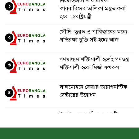
নির্মোহভাবে শীর্ষ মাদক
১
কারবারিদের তালিকা প্রস্তুত করা
হবে : স্বরাষ্ট্রমন্ত্রী
সৌদি, তুরস্ক ও পাকিস্তানের মধ্যে
২
প্রতিরক্ষা চুক্তি সই হচ্ছে আজ
গণমাধ্যম শক্তিশালী হলেই গণতন্ত্র
৩
শক্তিশালী হবে: মির্জা ফখরুল
লালমোহনে ফেয়ার ডায়াগনস্টিক
৪
সেন্টারের উদ্বোধন
টাঙ্গাইলে দুস্থ পরিবার, রোগী ও
৫
শিক্ষার্থীদের মাঝে চেক বিতরণ