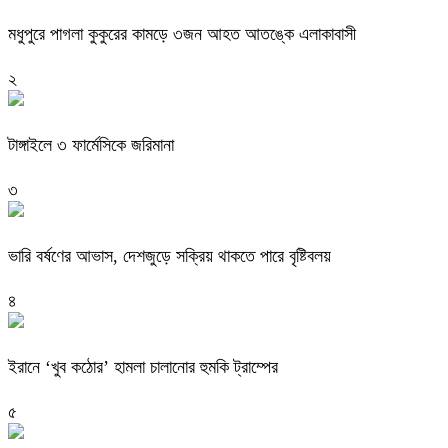
মধুপুরে পাগলা কুকুরের কামড়ে ৩জন আহত আতঙ্কে এলাকাবাসী
২
টাঙ্গাইলে ৩ ফার্মেসিকে জরিমানা
৩
ভারি বর্ষণের আভাস, দেশজুড়ে সক্রিয় থাকতে পারে বৃষ্টিবলয়
৪
ইরানে ‘খুব কঠোর’ হামলা চালানোর হুমকি ট্রাম্পের
৫