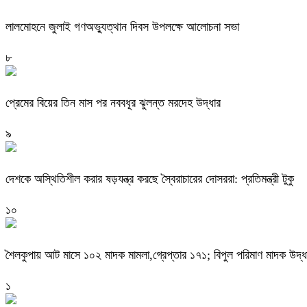
লালমোহনে জুলাই গণঅভ্যুত্থান দিবস উপলক্ষে আলোচনা সভা
৮
প্রেমের বিয়ের তিন মাস পর নববধূর ঝুলন্ত মরদেহ উদ্ধার
৯
দেশকে অস্থিতিশীল করার ষড়যন্ত্র করছে স্বৈরাচারের দোসররা: প্রতিমন্ত্রী টুকু
১০
শৈলকুপায় আট মাসে ১০২ মাদক মামলা,গ্রেপ্তার ১৭১; বিপুল পরিমাণ মাদক উদ্ধ
১