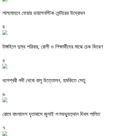
লালমোহনে ফেয়ার ডায়াগনস্টিক সেন্টারের উদ্বোধন
৪
টাঙ্গাইলে দুস্থ পরিবার, রোগী ও শিক্ষার্থীদের মাঝে চেক বিতরণ
৫
ধলেশ্বরী নদী থেকে বালু উত্তোলন, হুমকিতে সেতু
৬
রোমে বাংলাদেশ দূতাবাসে জুলাই গণঅভ্যুত্থান দিবস পালিত
৭