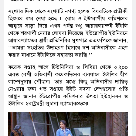
সংখ্যার দিক থেকে সংখ্যাটি নগণ্য হলেও বিষয়টিকে প্রতীকী
হিসেবে ধরে নেয়া হচ্ছে ৷ রোম ও ইউরোপীয় কমিশনের
আহ্বানে সাড়া দিয়ে এখন পর্যন্ত শুধু আয়ারল্যান্ডই ইটালি
থেকে শরণার্থী নেয়ার ঘোষণা দিয়েছে৷ ইউরোপীয় ইউনিয়নে
আয়ারল্যান্ডের স্থায়ী প্রতিনিধির মুখপাত্র এএফপিকে জানান,
‘‘আমরা সংহতির উদাহরণ হিসাবে দশ অভিবাসীকে গ্রহণ
করার মাধ্যমে ইটালিকে সহায়তা করছি৷’’
কয়েক সপ্তাহ আগে টিউনিসিয়া ও লিবিয়া থেকে ২,২০০
এরও বেশী অভিবাসী কয়েকদিনের ব্যবধানে ইটালির দ্বীপ
লাম্পেদুসায় পৌঁছান৷ তার মধ্যে কিছু অভিবাসীর দায়িত্ব
নেওয়ার জন্য গত সপ্তাহে ইইউ সদস্য দেশগুলোর প্রতি
আহ্বান জানান ইউরোপীয় কমিশনার উলভা ইউহানসন ও
ইটালির স্বরাষ্ট্রমন্ত্রী লুচানা ল্যামোরজেসে৷