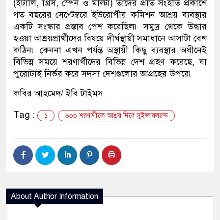
(ইটালি, গ্রিস, স্পেন ও মাল্টা) তাদের প্রতি সংহতি প্রকাশে
গত বছরের সেপ্টেম্বরে ইউরোপীয় কমিশন আশ্রয় ব্যবস্থার
একটি সংস্কার প্রস্তাব পেশ করেছিল৷ সমুদ্র থেকে উদ্ধার
হওয়া আশ্রয়প্রার্থীদের বিষয়ে দীর্ঘস্থায়ী সমাধানে আসাটা বেশ
কঠিন৷ কেননা এখন পর্যন্ত অস্থায়ী কিছু ব্যবস্থার অধীনেই
বিভিন্ন সময়ে শরণার্থীদের বিভিন্ন দেশ গ্রহণ করেছে, যা
পুরোটাই নির্ভর করে সদস্য দেশগুলোর আগ্রহের উপরে৷
কবির আহমেদ/ ইবি টাইমস
Tag :
১
৬০০ শরণার্থীকে আশ্রয় দিবে সুইজারল্যান্ড
About Author Information