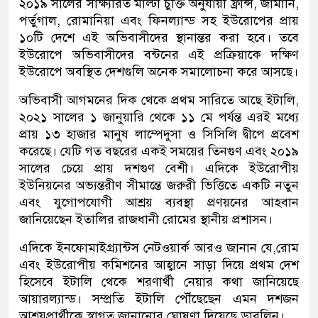
২০১৯ সালের সাক্ষ্যরিত মাল্টা চুক্তি অনুযায়ী ফ্রান্স, জার্মানি,
পর্তুগাল, রোমানিয়া এবং ফিনল্যান্ড সহ ইউরোপের প্রায়
১০টি দেশে এই অভিবাসীদের স্থানান্তর করা হবে। তবে
ইউরোপে অভিবাসীদের বন্টনের এই প্রক্রিয়াকে দক্ষিণ
ইউরোপে অবস্থিত দেশগুলি অনেক সমালোচনা করে আসছে।
অভিবাসী আগমনের দিক থেকে প্রথম সারিতে আছে ইটালি,
২০২১ সালের ১ জানুয়ারি থেকে ১১ মে পর্যন্ত এরই মধ্যে
প্রায় ১৩ হাজার মানুষ লাম্পেদুসা ও সিসিলি দ্বীপে প্রবেশ
করেছে। যেটি গত বছরের একই সময়ের তিনগুণ এবং ২০১৯
সালের চেয়ে প্রায় দশগুণ বেশী। এদিকে ইউরোপীয়
ইউনিয়নের অভ্যন্তরীণ সীমান্তে জরুরী ভিত্তিতে একটি নতুন
এবং যুগোপযোগী আশ্রয় ব্যবস্থা প্রণয়নের আহবান
জানিয়েছেন ইতালির রাজধানী রোমের স্থানীয় প্রশাসন।
এদিকে ইনফোমাইগ্র্যান্টস নেটওয়ার্ক আরও জানান যে,রোম
এবং ইউরোপীয় কমিশনের আহ্বানে সাড়া দিয়ে প্রথম দেশ
হিসেবে ইটালি থেকে শরণার্থী নেয়ার কথা জানিয়েছে
আয়ারল্যান্ড। সম্প্রতি ইটালি পৌঁছেছেন এমন দশজন
আশ্রয়প্রার্থীকে স্বাগত জানানোর ঘোষণা দিয়েছে ডাবলিন।