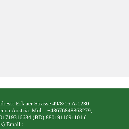
dress: Erlaaer Strasse 49/8/16 A-1230
enna,Austria. Mob : +43676848863279,
01719316684 (BD) 8801911691101 (
s) Email :