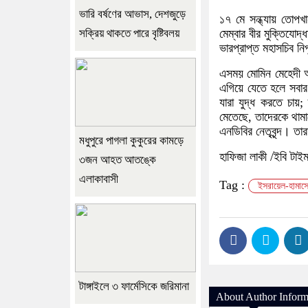
ভারি বর্ষণের আভাস, দেশজুড়ে
১৭ মে সন্ধ্যায় তোপখ
সক্রিয় থাকতে পারে বৃষ্টিবলয়
মেম্বার বীর মুক্তিযোদ
ভারপ্রাপ্ত মহাসচিব নিপু
এসময় মোমিন মেহেদী আর
এগিয়ে যেতে হলে সবার
যারা যুদ্ধ করতে চায়;
মেতেছে, তাদেরকে থামা
এনডিবির নেতৃবৃন্দ। তা
মধুপুরে পাগলা কুকুরের কামড়ে
হাফিজা লাকী /ইবি টাই
৩জন আহত আতঙ্কে
এলাকাবাসী
Tag :
ইসরায়েল-হামাসে
টাঙ্গাইলে ৩ ফার্মেসিকে জরিমানা
About Author Inform