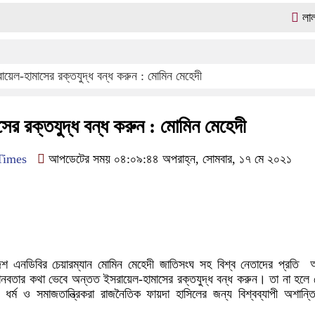
লালমোহনে
ায়েল-হামাসের রক্তযুদ্ধ বন্ধ করুন : মোমিন মেহেদী
ের রক্তযুদ্ধ বন্ধ করুন : মোমিন মেহেদী
Times
আপডেটের সময় ০৪:০৯:৪৪ অপরাহ্ন, সোমবার, ১৭ মে ২০২১
ok
kedIn
Twitter
াদেশ এনডিবির চেয়ারম্যান মোমিন মেহেদী জাতিসংঘ সহ বিশ্ব নেতাদের প্রতি
মানবতার কথা ভেবে অন্তত ইসরায়েল-হামাসের রক্তযুদ্ধ বন্ধ করুন। তা না হলে
 ধর্ম ও সমাজতান্ত্রিকরা রাজনৈতিক ফায়দা হাসিলের জন্য বিশ্বব্যাপী অশান্ত