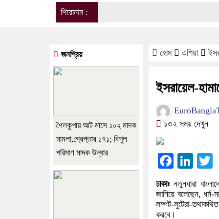
শিরোনাম :
হোম
এশিয়া
ইসর
জনপ্রিয়
ইসরায়েল-হামাস
EuroBangla
১৩২ সময় দেখুন
শৈলকুপায় আট মাসে ১০২ মাদক
মামলা,গ্রেপ্তার ১৭১; বিপুল
পরিমাণ মাদক উদ্ধার
Facebo
Lin
ঢাকাঃ
নতুনধারা বাংল
জানিয়ে বলেছেন, ধর্ম-
লম্পট-লুটেরা-তথাকথিত
করবে।