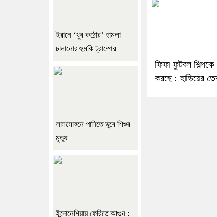
ইরানে ‘খুব কঠোর’ হামলা
চালানোর হুমকি ট্রাম্পের
ফিফা ফুটবল শিল্পকে 
করছে : হাভিয়ের তে
লালমোহনে পানিতে ডুবে শিশুর
মৃত্যু
ইন্দোনেশিয়ায় ফেরিতে আগুন :