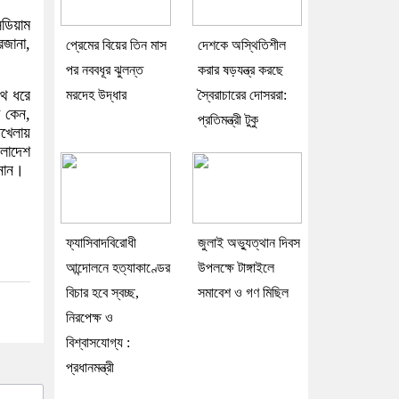
িডিয়াম
রজানা,
প্রেমের বিয়ের তিন মাস
দেশকে অস্থিতিশীল
পর নববধূর ঝুলন্ত
করার ষড়যন্ত্র করছে
পথ ধরে
মরদেহ উদ্ধার
স্বৈরাচারের দোসররা:
া কেন,
প্রতিমন্ত্রী টুকু
তখেলায়
ংলাদেশ
ানান।
ফ্যাসিবাদবিরোধী
জুলাই অভ্যুত্থান দিবস
আন্দোলনে হত্যাকাণ্ডের
উপলক্ষে টাঙ্গাইলে
বিচার হবে স্বচ্ছ,
সমাবেশ ও গণ মিছিল
নিরপেক্ষ ও
বিশ্বাসযোগ্য :
প্রধানমন্ত্রী