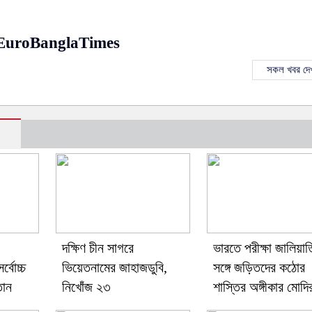
EuroBanglaTimes
সকল খবর দেখ
দক্ষিণ চীন সাগরে
ভারতে পরীক্ষা জালিয়াত
বোচ্চ
ভিয়েতনামের জাহাজডুবি,
সঙ্গে জড়িতদের কঠোর
তান
নিখোঁজ ২৩
শাস্তির অঙ্গীকার মোদি