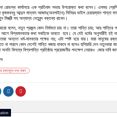
ানা রোডস্থ কার্যালয়ে এক প্রতিবাদ সভায় উপরোক্ত কথা বলেন। এসময় প্রেস
্ধা কৃষকবন্ধু আব্দুল মান্নান আজাদ(অনলাইনে) সিনিয়র ভাইস চেয়ারম্যান শান্তা ফা
ন মিস্ত্রী সহ অন্যান্য নেতৃবৃন্দ বক্তব্য রাখেন।
ো বলেন, নতুন প্রজন্ম কোন নির্মমতা চায় না। তারা শান্তি চায়; আর শান্তির 
 আগে বিশ্বমানবতার কথা সবাইকে ভাবতে হবে। যে যেই ধর্মের অনুসারীই হই ন
 তারা অন্তত ধর্ম-মানবতার পক্ষের নয়; এটা স্পষ্ট হয়ে যায়। যারা মানুষের রক্
তে না পারলে কোন দেশেই শান্তি বজায় থাকবে না বলেও হুশিয়ারি দেন নতুনধারা বা
রা অনতি বিলম্বে বিশ্বশান্তি প্রতিষ্ঠায় প্রয়োজনীয় পদক্ষেপ নেয়ারও জোর দাবি জ
মস
র রক্তযুদ্ধ বন্ধ করুন
ation