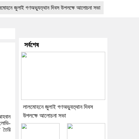
 জুলাই গণঅভ্যুত্থান দিবস উপলক্ষে আলোচনা সভা
প্রেমের বিয়ের তিন মা
সর্বশেষ
লালমোহনে জুলাই গণঅভ্যুত্থান দিবস
উপলক্ষে আলোচনা সভা
 আহবান
 লোভি-
ি তৈরি