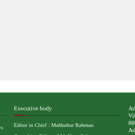
Executive body
Ad
Vi
88
Editor in Chief : Mahbubur Rahman
ws
Ad