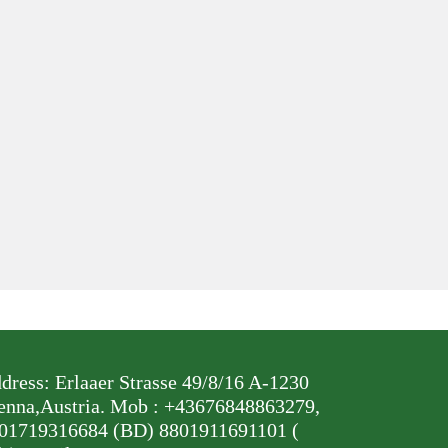
dress: Erlaaer Strasse 49/8/16 A-1230
enna,Austria. Mob : +43676848863279,
01719316684 (BD) 8801911691101 (