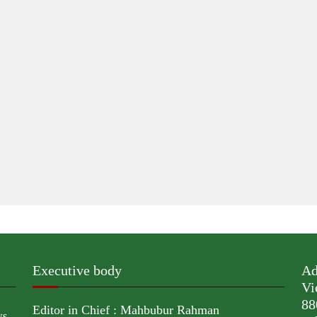
Executive body
Ad
Vi
88
Editor in Chief : Mahbubur Rahman
ws