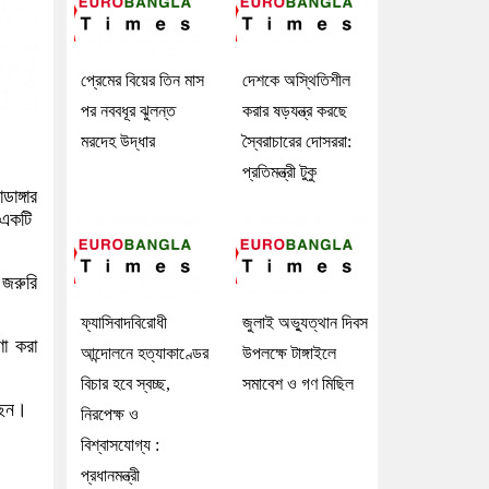
প্রেমের বিয়ের তিন মাস
দেশকে অস্থিতিশীল
পর নববধূর ঝুলন্ত
করার ষড়যন্ত্র করছে
মরদেহ উদ্ধার
স্বৈরাচারের দোসররা:
প্রতিমন্ত্রী টুকু
াঙ্গার
 একটি
 জরুরি
ফ্যাসিবাদবিরোধী
জুলাই অভ্যুত্থান দিবস
ণা করা
আন্দোলনে হত্যাকাণ্ডের
উপলক্ষে টাঙ্গাইলে
বিচার হবে স্বচ্ছ,
সমাবেশ ও গণ মিছিল
েছেন।
নিরপেক্ষ ও
বিশ্বাসযোগ্য :
প্রধানমন্ত্রী