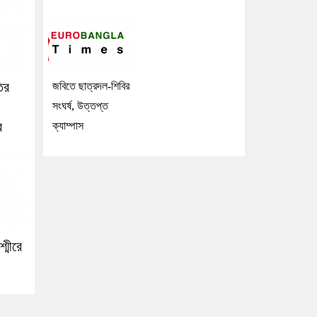
ির
জবিতে ছাত্রদল-শিবির
সংঘর্ষ, উত্তপ্ত
র
ক্যাম্পাস
শ্মীরে