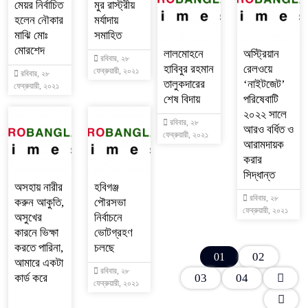
মেয়র নির্বাচিত
মুর রাস্ট্রীয়
হলেন নৌকার
মর্যাদায়
মাঝি মোঃ
সমাহিত
মোরশেদ
লালমোহনে
অস্ট্রিয়ান
রবিবার, ২৮
হাবিবুর রহমান
রেলওয়ে
ফেব্রুয়ারী, ২০২১
রবিবার, ২৮
তালুকদারের
‘নাইটজেট’
ফেব্রুয়ারী, ২০২১
শেষ বিদায়
পরিষেবাটি
২০২২ সালে
রবিবার, ২৮
আরও বর্ধিত ও
ফেব্রুয়ারী, ২০২১
আরামদায়ক
করার
সিদ্ধান্ত
অসহায় নারীর
হবিগঞ্জ
রবিবার, ২৮
করুন আকুতি,
পৌরসভা
ফেব্রুয়ারী, ২০২১
অসুখের
নির্বাচনে
কারনে ভিক্ষা
ভোটগ্রহণ
করতে পারিনা,
চলছে
02
01
আমারে একটা
রবিবার, ২৮
কার্ড করে
03
04
ফেব্রুয়ারী, ২০২১