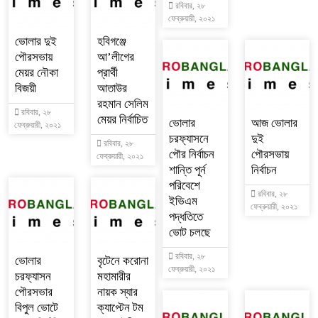
রবিবার, ২৮
ফেব্রুয়ারী, ২০২১
ভোলার দুই
হবিগঞ্জে
পৌরসভায়
আ’লীগের
মেয়র নৌকা
প্রার্থী
বিজয়ী
আতাউর
রহমান সেলিম
রবিবার, ২৮
মেয়র নির্বাচিত
ভোলার
আজ ভোলার
ফেব্রুয়ারী, ২০২১
চরফ্যাসনে
দুই
রবিবার, ২৮
পৌর নির্বাচন
পৌরসভায়
ফেব্রুয়ারী, ২০২১
শান্তি পূর্ন
নির্বাচন
পরিবেশে
রবিবার, ২৮
ইভিএম
ফেব্রুয়ারী, ২০২১
পদ্ধতিতে
ভোট চলছে
রবিবার, ২৮
ভোলার
বৃটেনে করোনা
ফেব্রুয়ারী, ২০২১
চরফ্যাসন
মহামারীর
পৌরসভার
নায়ক স্যার
বিপুল ভোটে
ক্যাপ্টেন টম