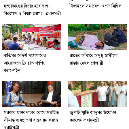
হত্যাকাণ্ডের বিচার হবে স্বচ্ছ,
টাঙ্গাইলে সমাবেশ ও গণ মিছিল
নিরপেক্ষ ও বিশ্বাসযোগ্য : প্রধানমন্ত্রী
বাতিঘর আদর্শ পাঠাগারের
রাতের আঁধারে অসুস্থ স্বামীকে
আয়োজনে ফ্রি ব্লাড গ্রুপিং
রাস্তায় ফেলে গেল স্ত্রী
ক্যাম্পেইন
সরকার মানবপাচার রোধে সমন্বিত
জুলাই স্মৃতি জাদুঘর উদ্বোধন
সীমান্ত ব্যবস্থাপনা বাস্তবায়ন করছে :
করলেন প্রধানমন্ত্রী
স্বরাষ্ট্রমন্ত্রী