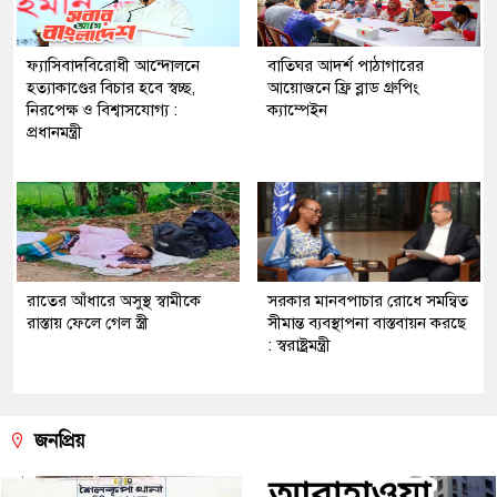
ফ্যাসিবাদবিরোধী আন্দোলনে
বাতিঘর আদর্শ পাঠাগারের
হত্যাকাণ্ডের বিচার হবে স্বচ্ছ,
আয়োজনে ফ্রি ব্লাড গ্রুপিং
নিরপেক্ষ ও বিশ্বাসযোগ্য :
ক্যাম্পেইন
প্রধানমন্ত্রী
রাতের আঁধারে অসুস্থ স্বামীকে
সরকার মানবপাচার রোধে সমন্বিত
রাস্তায় ফেলে গেল স্ত্রী
সীমান্ত ব্যবস্থাপনা বাস্তবায়ন করছে
: স্বরাষ্ট্রমন্ত্রী
জনপ্রিয়