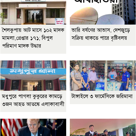
শৈলকুপায় আট মাসে ১০২ মাদক
ভারি বর্ষণের আভাস, দেশজুড়ে
মামলা,গ্রেপ্তার ১৭১; বিপুল
সক্রিয় থাকতে পারে বৃষ্টিবলয়
পরিমাণ মাদক উদ্ধার
মধুপুরে পাগলা কুকুরের কামড়ে
টাঙ্গাইলে ৩ ফার্মেসিকে জরিমানা
৩জন আহত আতঙ্কে এলাকাবাসী