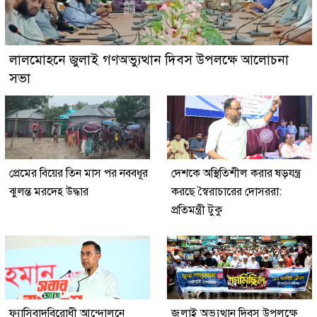
লালমোহনে জুলাই গণঅভ্যুত্থান দিবস উপলক্ষে আলোচনা
সভা
প্রেমের বিয়ের তিন মাস পর নববধূর
দেশকে অস্থিতিশীল করার ষড়যন্ত্র
ঝুলন্ত মরদেহ উদ্ধার
করছে স্বৈরাচারের দোসররা:
প্রতিমন্ত্রী টুকু
ফ্যাসিবাদবিরোধী আন্দোলনে
জুলাই অভ্যুত্থান দিবস উপলক্ষে