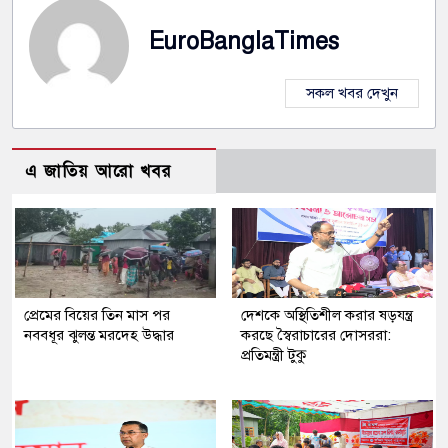
EuroBanglaTimes
সকল খবর দেখুন
এ জাতিয় আরো খবর
প্রেমের বিয়ের তিন মাস পর
দেশকে অস্থিতিশীল করার ষড়যন্ত্র
নববধূর ঝুলন্ত মরদেহ উদ্ধার
করছে স্বৈরাচারের দোসররা:
প্রতিমন্ত্রী টুকু