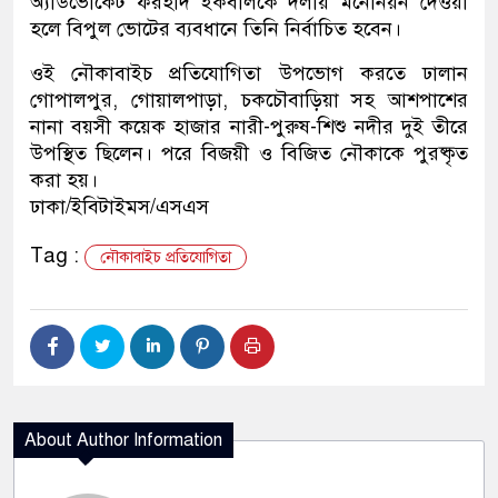
অ্যাডভোকেট ফরহাদ ইকবালকে দলীয় মনোনয়ন দেওয়া
হলে বিপুল ভোটের ব্যবধানে তিনি নির্বাচিত হবেন।
ওই নৌকাবাইচ প্রতিযোগিতা উপভোগ করতে ঢালান
গোপালপুর, গোয়ালপাড়া, চকচৌবাড়িয়া সহ আশপাশের
নানা বয়সী কয়েক হাজার নারী-পুরুষ-শিশু নদীর দুই তীরে
উপস্থিত ছিলেন। পরে বিজয়ী ও বিজিত নৌকাকে পুরষ্কৃত
করা হয়।
ঢাকা/ইবিটাইমস/এসএস
Tag :
নৌকাবাইচ প্রতিযোগিতা
About Author Information