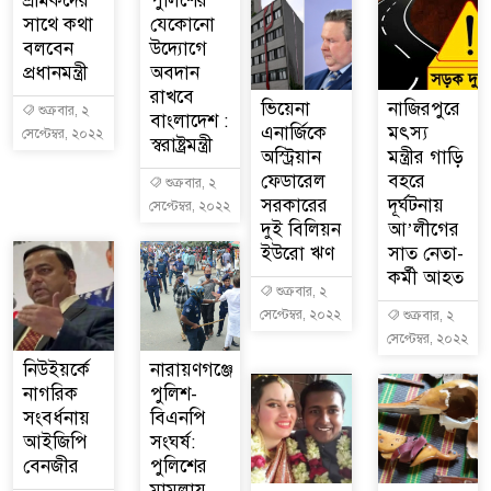
শ্রমিকদের
পুলিশের
সাথে কথা
যেকোনো
বলবেন
উদ্যোগে
প্রধানমন্ত্রী
অবদান
রাখবে
ভিয়েনা
নাজিরপুরে
শুক্রবার, ২
বাংলাদেশ :
এনার্জিকে
মৎস্য
সেপ্টেম্বর, ২০২২
স্বরাষ্ট্রমন্ত্রী
অস্ট্রিয়ান
মন্ত্রীর গাড়ি
ফেডারেল
বহরে
শুক্রবার, ২
সরকারের
দূর্ঘটনায়
সেপ্টেম্বর, ২০২২
দুই বিলিয়ন
আ’লীগের
ইউরো ঋণ
সাত নেতা-
কর্মী আহত
শুক্রবার, ২
সেপ্টেম্বর, ২০২২
শুক্রবার, ২
সেপ্টেম্বর, ২০২২
নিউইয়র্কে
নারায়ণগঞ্জে
নাগরিক
পুলিশ-
সংবর্ধনায়
বিএনপি
আইজিপি
সংঘর্ষ:
বেনজীর
পুলিশের
মামলায়