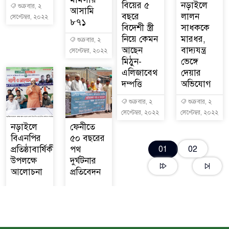
বিয়ের ৫
নড়াইলে
শুক্রবার, ২
আসামি
বছরে
লালন
সেপ্টেম্বর, ২০২২
৮৭১
বিদেশী স্ত্রী
সাধককে
নিয়ে কেমন
মারধর,
শুক্রবার, ২
আছেন
বাদ্যযন্ত্র
সেপ্টেম্বর, ২০২২
মিঠুন-
ভেঙ্গে
এলিজাবেথ
দেয়ার
দম্পত্তি
অভিযোগ
শুক্রবার, ২
শুক্রবার, ২
সেপ্টেম্বর, ২০২২
সেপ্টেম্বর, ২০২২
নড়াইলে
ফেনীতে
বিএনপির
৫০ বছরের
02
প্রতিষ্ঠাবার্ষিকী
পথ
01
উপলক্ষে
দুর্ঘটনার
আলোচনা
প্রতিবেদন