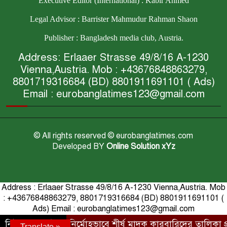
Executive Editor (International) : Kabir Ahmed
Legal Advisor : Barrister Mahmudur Rahman Shaon
Publisher : Bangladesh media club, Austria.
Address: Erlaaer Strasse 49/8/16 A-1230
Vienna,Austria. Mob : +43676848863279,
8801719316684 (BD) 8801911691101 ( Ads)
Email : eurobanglatimes123@gmail.com
© All rights reserved © eurobanglatimes.com
Developed BY
Online Solution xYz
Address : Erlaaer Strasse 49/8/16 A-1230 Vienna,Austria. Mob
: +43676848863279, 8801719316684 (BD) 8801911691101 (
Ads) Email : eurobanglatimes123@gmail.com
নিউজ আপডেট :
নির্মোহভাবে শীর্ষ মাদক কারবারিদের তালিকা প্রস্তুত কর
Translate »