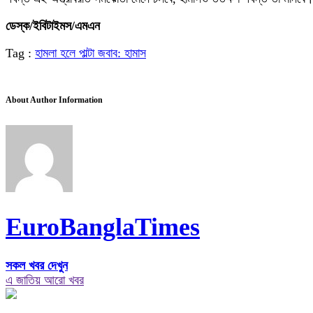
ডেস্ক/ইবিটাইমস/এমএন
Tag :
হামলা হলে পাল্টা জবাব: হামাস
About Author Information
EuroBanglaTimes
সকল খবর দেখুন
এ জাতিয় আরো খবর