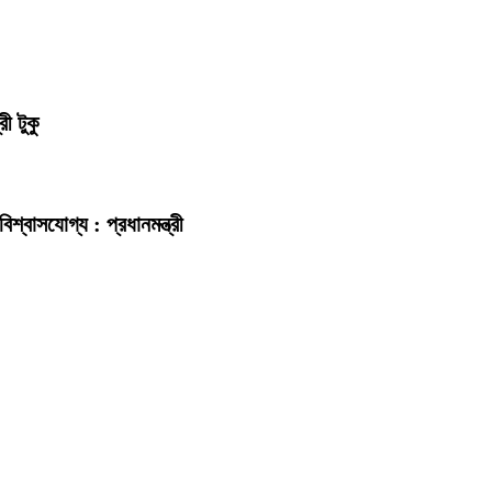
ী টুকু
িশ্বাসযোগ্য : প্রধানমন্ত্রী