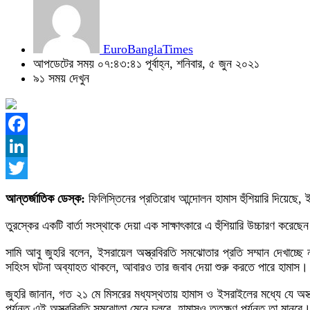
EuroBanglaTimes
আপডেটের সময় ০৭:৪৩:৪১ পূর্বাহ্ন, শনিবার, ৫ জুন ২০২১
৯১ সময় দেখুন
Facebook
LinkedIn
Twitter
আন্তর্জাতিক ডেস্ক:
ফিলিস্তিনের প্রতিরোধ আন্দোলন হামাস হুঁশিয়ারি দিয়েছে,
তুরস্কের একটি বার্তা সংস্থাকে দেয়া এক সাক্ষাৎকারে এ হুঁশিয়ারি উচ্চারণ করে
সামি আবু জুহরি বলেন, ইসরায়েল অস্ত্রবিরতি সমঝোতার প্রতি সম্মান দেখাচ্ছ
সহিংস ঘটনা অব্যাহত থাকলে, আবারও তার জবাব দেয়া শুরু করতে পারে হামাস।
জুহরি জানান, গত ২১ মে মিসরের মধ্যস্থতায় হামাস ও ইসরাইলের মধ্যে যে অ
পর্যন্ত এই অস্ত্রবিরতি সমঝোতা মেনে চলবে, হামাসও ততক্ষণ পর্যন্ত তা মানবে